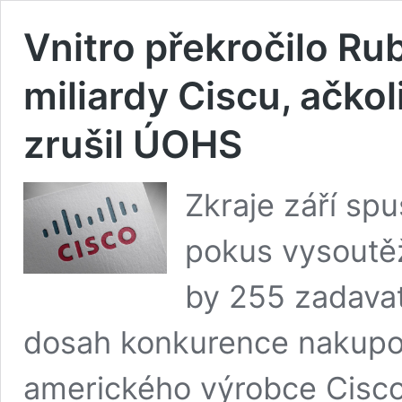
Vnitro překročilo Ru
miliardy Ciscu, ačkol
zrušil ÚOHS
Zkraje září spu
pokus vysoutěž
by 255 zadava
dosah konkurence nakupov
amerického výrobce Cisco.