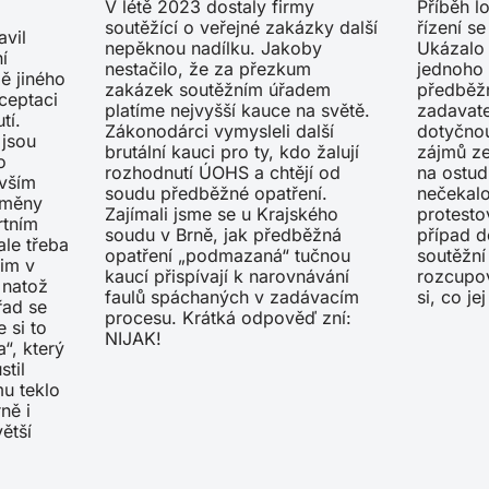
V létě 2023 dostaly firmy
Příběh l
soutěžící o veřejné zakázky další
řízení s
avil
nepěknou nadílku. Jakoby
Ukázalo
í
nestačilo, že za přezkum
jednoho 
ě jiného
zakázek soutěžním úřadem
předběž
ceptaci
platíme nejvyšší kauce na světě.
zadavate
tí.
Zákonodárci vymysleli další
dotyčnou
 jsou
brutální kauci pro ty, kdo žalují
zájmů ze
o
rozhodnutí ÚOHS a chtějí od
na ostud
evším
soudu předběžné opatření.
nečekalo
změny
Zajímali jsme se u Krajského
protesto
rtním
soudu v Brně, jak předběžná
případ d
le třeba
opatření „podmazaná“ tučnou
soutěžní
nim v
kaucí přispívají k narovnávání
rozcupov
 natož
faulů spáchaných v zadávacím
si, co je
řad se
procesu. Krátká odpověď zní:
e si to
NIJAK!
“, který
til
u teklo
ně i
ětší