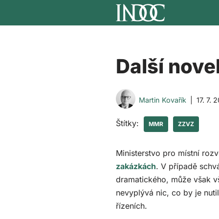
Přeskočit
na
obsah
Další nove
Martin Kovařík
17. 7. 
Štítky:
MMR
ZZVZ
Ministerstvo pro místní roz
zakázkách
. V případě schvá
dramatického, může však vš
nevyplývá nic, co by je nut
řízeních.