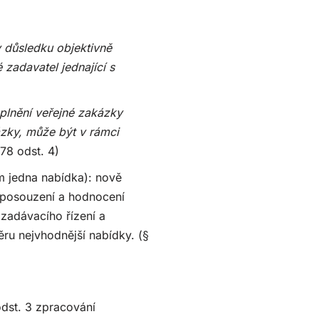
 důsledku objektivně
 zadavatel jednající s
plnění veřejné zakázky
zky, může být v rámci
 78 odst. 4)
m jedna nabídka): nově
o posouzení a hodnocení
 zadávacího řízení a
ru nejvhodnější nabídky. (§
dst. 3 zpracování