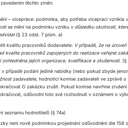
e zavedením těchto změn:
jnění – vícepráce: podmínka, aby potřeba víceprací vznikla
v
stí
se mění na podmínku vzniku
v důsledku okolností, které
ředvídat
(§ 23 odst. 7 písm. a)
it kvalitu pracovníků dodavatele:
V případě, že na úroveň 
 kvalita pracovníků zapojených do realizace veřejné zaká
ií zohledněna jejich organizace, kvalifikace a zkušenosti
. (§
í v případě podání jediné nabídky (nebo pokud zbyde jeno
nost zadavatele
, hodnotící komise zadavateli ve zprávě 
okračovat či zakázku zrušit. Pokud komise navrhne zrušení
kračovat, odůvodní toto své rozhodnutí v oznámení o výbě
í seznamu hodnotitelů (§ 74a)
zky není nově podmínkou projednání odůvodnění dle 156 o