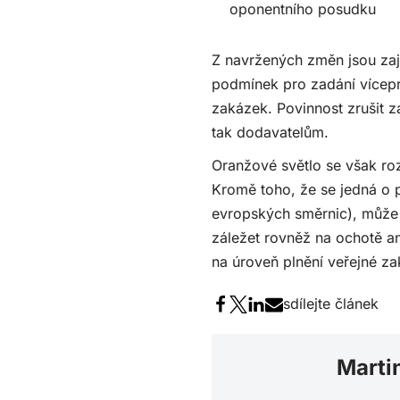
oponentního posudku
Z navržených změn jsou zaj
podmínek pro zadání vícepra
zakázek. Povinnost zrušit z
tak dodavatelům.
Oranžové světlo se však roz
Kromě toho, že se jedná o p
evropských směrnic), může 
záležet rovněž na ochotě a
na úroveň plnění veřejné za
sdílejte článek
Marti