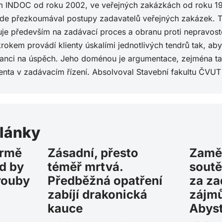
 INDOC od roku 2002, ve veřejných zakázkách od roku 1997.
kde přezkoumával postupy zadavatelů veřejných zakázek. T
uje především na zadávací proces a obranu proti nepravost
rokem provádí klienty úskalími jednotlivých tendrů tak, aby
šanci na úspěch. Jeho doménou je argumentace, zejména tam
ienta v zadávacím řízení. Absolvoval Stavební fakultu ČVUT
články
ormě
Zásadní, přesto
Zamě
d by
téměř mrtvá.
soutě
rouby
Předběžná opatření
za za
zabíjí drakonická
zájmů
kauce
Abyst