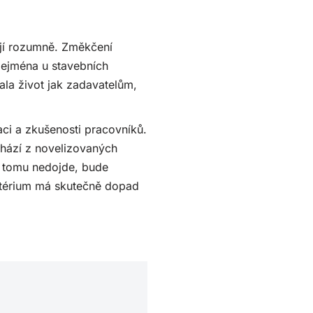
ají rozumně. Změkčení
zejména u stavebních
ala život jak zadavatelům,
aci a zkušenosti pracovníků.
chází z novelizovaných
k tomu nedojde, bude
itérium má skutečně dopad