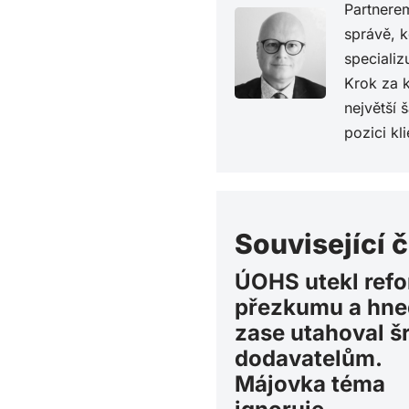
Partnerem
správě, 
specializ
Krok za k
největší 
pozici kl
Související 
ÚOHS utekl ref
přezkumu a hne
zase utahoval š
dodavatelům.
Májovka téma