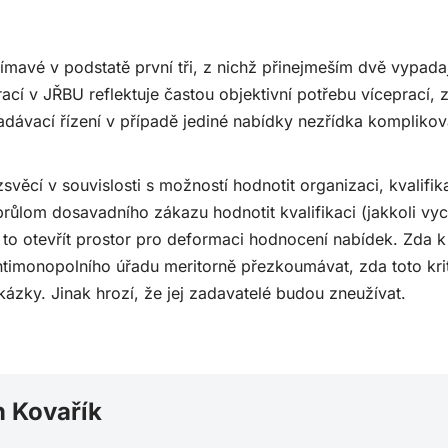
ímavé v podstatě první tři, z nichž přinejmeším dvě vypad
cí v JŘBU reflektuje častou objektivní potřebu víceprací, 
adávací řízení v případě jediné nabídky nezřídka komplikov
svěcí v souvislosti s možností hodnotit organizaci, kvalifik
růlom dosavadního zákazu hodnotit kvalifikaci (jakkoli vy
to otevřít prostor pro deformaci hodnocení nabídek. Zda 
ntimonopolního úřadu meritorně přezkoumávat, zda toto kr
kázky. Jinak hrozí, že jej zadavatelé budou zneužívat.
n Kovařík