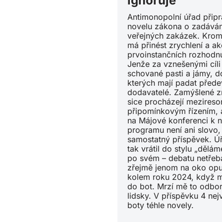
ignoruje
Antimonopolní úřad připr
novelu zákona o zadáván
veřejných zakázek. Krom
má přinést zrychlení a ak
prvoinstančních rozhodnu
Jenže za vznešenými cíli
schované pasti a jámy, d
kterých mají padat před
dodavatelé. Zamýšlené 
sice procházejí mezireso
připomínkovým řízením, a
na Májové konferenci k 
programu není ani slovo,
samostatný příspěvek. Ú
tak vrátil do stylu „dělám
po svém – debatu netřeba
zřejmě jenom na oko opus
kolem roku 2024, když m
do bot. Mrzí mě to odbor
lidsky. V příspěvku 4 nejv
boty téhle novely.