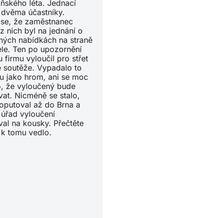
oňského léta. Jednací
e dvěma účastníky.
 se, že zaměstnanec
z nich byl na jednání o
ných nabídkách na straně
le. Ten po upozornění
 firmu vyloučil pro střet
 soutěže. Vypadalo to
u jako hrom, ani se moc
, že vyloučený bude
vat. Nicméně se stalo,
oputoval až do Brna a
 úřad vyloučení
al na kousky. Přečtěte
j k tomu vedlo.