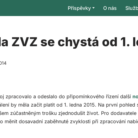
Příspěvky
O nás
Služ
la ZVZ se chystá od 1. 
2014
voj zpracovalo a odeslalo do připomínkového řízení další
no
lení by měla začit platit od 1. ledna 2015. Na první pohled 
em zúčastněným trošku zjednodušit život. Pro dodavatele 
ilo měnit dosavadní zaběhnuté zvyklosti při zpracování nab