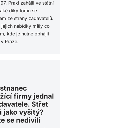
 Praxi zahájil ve státní
aké díky tomu se
em ze strany zadavatelů.
 jejich nabídky měly co
, kde je nutné obhájit
 v Praze.
stnanec
žící firmy jednal
davatele. Střet
 jako vyšitý?
e se nedivili