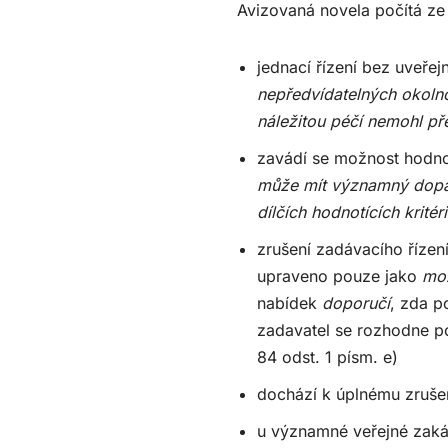
Avizovaná novela počítá z
jednací řízení bez uveře
nepředvídatelných okolno
náležitou péčí nemohl p
zavádí se možnost hodnot
může mít významný dopad
dílčích hodnotících kritér
zrušení zadávacího řízen
upraveno pouze jako
mož
nabídek
doporučí
, zda p
zadavatel se rozhodne po
84 odst. 1 písm. e)
dochází k úplnému zrušen
u významné veřejné zaká