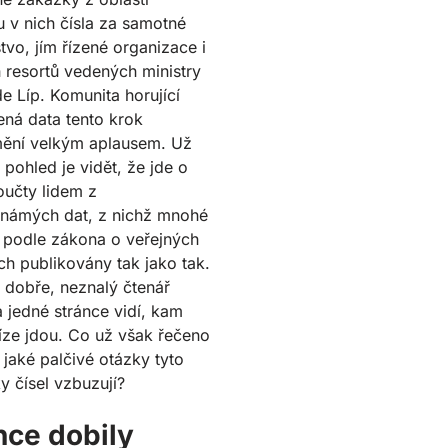
u v nich čísla za samotné
stvo, jím řízené organizace i
h resortů vedených ministry
 Líp. Komunita horující
ená data tento krok
mění velkým aplausem. Už
 pohled je vidět, že jde o
oučty lidem z
známých dat, z nichž mnohé
 podle zákona o veřejných
h publikovány tak jako tak.
dobře, neznalý čtenář
 jedné stránce vidí, kam
íze jdou. Co už však řečeno
 jaké palčivé otázky tyto
 čísel vzbuzují?
nce dobily