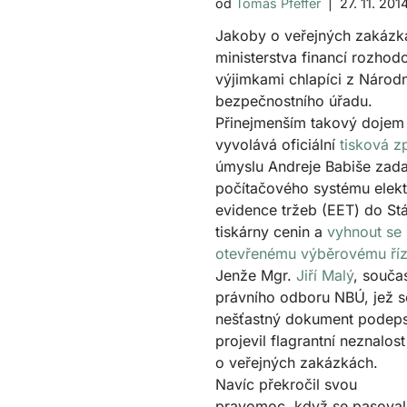
od
Tomáš Pfeffer
27. 11. 201
Jakoby o veřejných zakázk
ministerstva financí rozhodo
výjimkami chlapíci z Národ
bezpečnostního úřadu.
Přinejmenším takový dojem
vyvolává oficiální
tisková z
úmyslu Andreje Babiše zad
počítačového systému elekt
evidence tržeb (EET) do Stá
tiskárny cenin a
vyhnout se
otevřenému výběrovému říz
Jenže Mgr.
Jiří Malý
, souča
právního odboru NBÚ, jež 
nešťastný dokument podeps
projevil flagrantní neznalos
o veřejných zakázkách.
Navíc překročil svou
pravomoc, když se pasoval