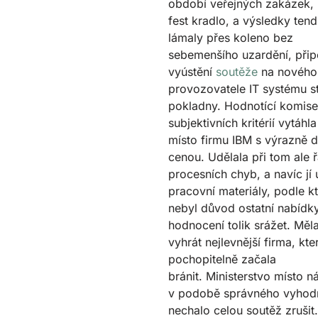
období veřejných zakázek,
fest kradlo, a výsledky tend
lámaly přes koleno bez
sebemenšího uzardění, při
vyústění
soutěže
na nového
provozovatele IT systému st
pokladny. Hodnotící komis
subjektivních kritérií vytáhl
místo firmu IBM s výrazně d
cenou. Udělala při tom ale 
procesních chyb, a navíc jí 
pracovní materiály, podle k
nebyl důvod ostatní nabídky
hodnocení tolik srážet. Měl
vyhrát nejlevnější firma, kte
pochopitelně začala
bránit. Ministerstvo místo n
v podobě správného vyhod
nechalo celou soutěž zrušit.