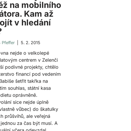
ěž na mobilního
átora. Kam až
ojít v hledání
?
Pfeffer
5. 2. 2015
vna nejde o velkolepé
datovým centrem v Zelenči
ší podivné projekty, chtělo
terstvo financí pod vedením
Babiše šetřit takřka na
tím souhlas, státní kasa
 dietu oprávněně.
volání sice nejde úplně
(vlastně vůbec) do škatulky
ch průšvihů, ale veřejná
jednou za čas být musí. A
tuální včera odevzdal