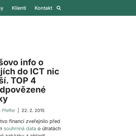
by
Klienti
Kontakt
šovo info o
jích do ICT nic
ší. TOP 4
odpovězené
ky
Pfeffer
22. 2. 2015
stvo financí zveřejnilo před
em
souhrnná data
o útratách
né zakázky z oblasti