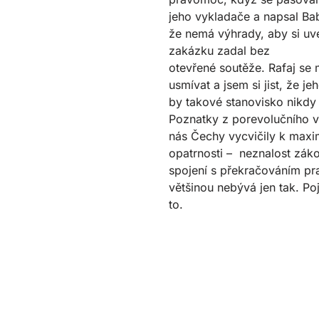
jeho vykladače a napsal Bab
že nemá výhrady, aby si u
zakázku zadal bez
otevřené soutěže. Rafaj se 
usmívat a jsem si jist, že je
by takové stanovisko nikdy
Poznatky z porevolučního 
nás Čechy vycvičily k maxi
opatrnosti – neznalost zák
spojení s překračováním p
většinou nebývá jen tak. P
to.