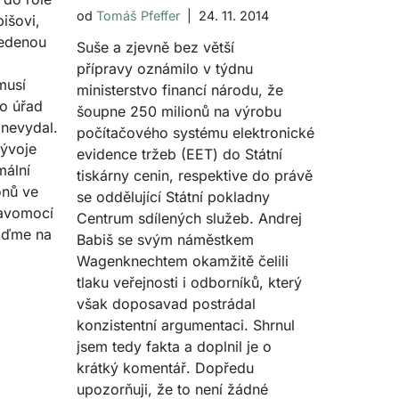
od
Tomáš Pfeffer
24. 11. 2014
išovi,
vedenou
Suše a zjevně bez větší
přípravy oznámilo v týdnu
musí
ministerstvo financí národu, že
ho úřad
šoupne 250 milionů na výrobu
 nevydal.
počítačového systému elektronické
vývoje
evidence tržeb (EET) do Státní
mální
tiskárny cenin, respektive do právě
onů ve
se oddělující Státní pokladny
ravomocí
Centrum sdílených služeb. Andrej
ojďme na
Babiš se svým náměstkem
Wagenknechtem okamžitě čelili
tlaku veřejnosti i odborníků, který
však doposavad postrádal
konzistentní argumentaci. Shrnul
jsem tedy fakta a doplnil je o
krátký komentář. Dopředu
upozorňuji, že to není žádné