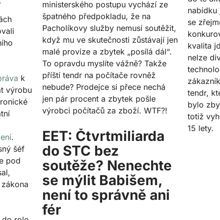
4
ministerského postupu vychází ze
nabídku 
špatného předpokladu, že na
ách
se zřejm
Pacholíkovy služby nemusí soutěžit,
vali
konkuro
když mu ve skutečnosti zůstávají jen
ního
kvalita 
malé provize a zbytek „posílá dál“.
nelze div
To opravdu myslíte vážně? Takže
technolog
příští tendr na počítače rovněž
práva
k
zákazník
nebude? Prodejce si přece nechá
at výrobu
tendr, k
jen pár procent a zbytek pošle
ronické
bylo zb
výrobci počítačů za zboží. WTF?!
tní
totiž vyh
15 lety.
EET: Čtvrtmiliarda
ení
.
do STC bez
sný šéf
se pod
soutěže? Nenechte
al,
se mýlit Babišem,
t zákona
není to správně ani
fér
 do role