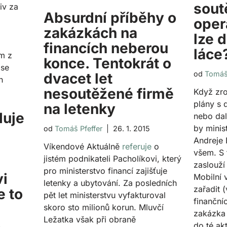
sout
iv za
Absurdní příběhy o
oper
zakázkách na
lze d
financích neberou
láce
ím z
konce. Tentokrát o
 se
od
Tomáš 
dvacet let
h
nesoutěžené firmě
Když zro
plány s 
na letenky
duje
nebo dal
by minis
od
Tomáš Pfeffer
26. 1. 2015
Andreje 
Víkendové Aktuálně
referuje
o
všem. S 
jistém podnikateli Pacholíkovi, který
zaslouží
pro ministerstvo financí zajišťuje
vi
Mobilní 
letenky a ubytování. Za posledních
zařadit 
e to
pět let ministerstvu vyfakturoval
finanční
skoro sto milionů korun. Mluvčí
zakázka 
Ležatka však při obraně
do té ak