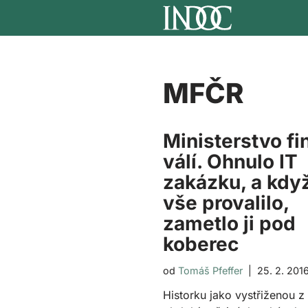
Přeskočit
na
obsah
MFČR
Ministerstvo fi
válí. Ohnulo IT
zakázku, a kdy
vše provalilo,
zametlo ji pod
koberec
od
Tomáš Pfeffer
25. 2. 201
Historku jako vystřiženou z