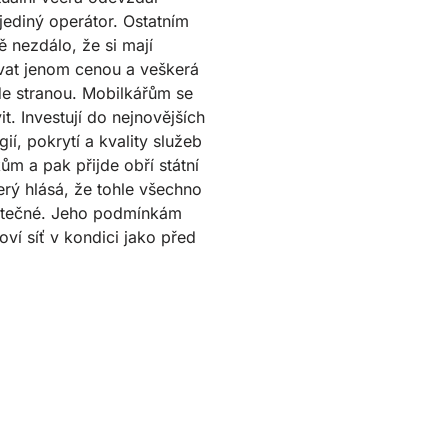
jediný operátor. Ostatním
ě nezdálo, že si mají
vat jenom cenou a veškerá
jde stranou. Mobilkářům se
it. Investují do nejnovějších
ií, pokrytí a kvality služeb
ům a pak přijde obří státní
terý hlásá, že tohle všechno
ytečné. Jeho podmínkám
oví síť v kondici jako před