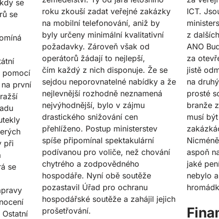
 kdy se
roku zkouší zadat veřejné zakázky
ICT. Jso
rů se
na mobilní telefonování, aniž by
minister
byly určeny minimální kvalitativní
z dalšíc
pomíná
požadavky. Zároveň však od
ANO Bude
operátorů žádají to nejlepší,
za otevř
átní
čím každý z nich disponuje. Že se
jistě od
e pomocí
sejdou neporovnatelné nabídky a že
na druhý
a na první
nejlevnější rozhodně neznamená
prosté s
ražší
nejvýhodnější, bylo v zájmu
branže 
řadu
drastického snižování cen
musí být
utekly
přehlíženo. Postup ministerstev
zakázkác
terých
spíše připomínal spektakulární
Nicméně 
 při
podívanou pro voliče, než chování
aspoň na
a
chytrého a zodpovědného
jaké pen
rá se
hospodáře. Nyní obě soutěže
nebylo a
pozastavil Úřad pro ochranu
hromádky
ápravy
hospodářské soutěže a zahájil jejich
nocení
Fina
prošetřování.
 Ostatní