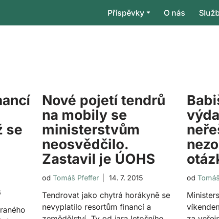
Příspěvky
O nás
Služ
nancí
Nové pojetí tendrů
Babi
na mobily se
výda
ž se
ministerstvům
neře
neosvědčilo.
nez
Zastavil je ÚOHS
otáz
od
Tomáš Pfeffer
14. 7. 2015
od
Tomáš 
6
Tendrovat jako chytrá horákyně se
Minister
nevyplatilo resortům financí a
víkend
 raného
zemědělství. Ty od jara letošního
za veřej