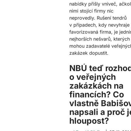
nabídky přišly vniveč, ačkol
nimi stojící firmy nic
neprovedly. Rušení tendrů
v případech, kdy nevyhraje
favorizovaná firma, je jedn
nejhorších nešvarů, kterých
mohou zadavatelé veřejnýc
zakázek dopustit.
NBÚ teď rozho
o veřejných
zakázkách na
financích? Co
vlastně Babišo
napsali a proč j
hloupost?