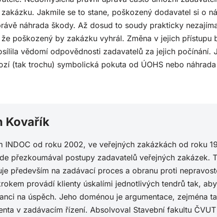
a zakázku. Jakmile se to stane, poškozený dodavatel si o n
právě náhrada škody. Až dosud to soudy prakticky nezajíma
, že poškozený by zakázku vyhrál. Změna v jejich přístupu
sílila vědomí odpovědnosti zadavatelů za jejich počínání. J
ozí (tak trochu) symbolická pokuta od ÚOHS nebo náhrada
n Kovařík
 INDOC od roku 2002, ve veřejných zakázkách od roku 1997.
kde přezkoumával postupy zadavatelů veřejných zakázek. T
uje především na zadávací proces a obranu proti nepravost
rokem provádí klienty úskalími jednotlivých tendrů tak, aby
šanci na úspěch. Jeho doménou je argumentace, zejména tam
ienta v zadávacím řízení. Absolvoval Stavební fakultu ČVUT