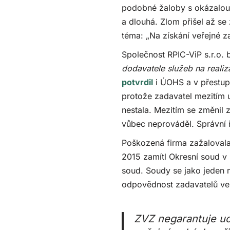
podobné žaloby s okázalou l
a dlouhá. Zlom přišel až se
téma: „Na získání veřejné z
Společnost RPIC-ViP s.r.o.
dodavatele služeb na realiza
potvrdil
i ÚOHS a v přestupk
protože zadavatel mezitím 
nestala. Mezitím se změni
vůbec neprováděl. Správní ř
Poškozená firma zažalovala
2015 zamítl Okresní soud v 
soud. Soudy se jako jeden m
odpovědnost zadavatelů ve
ZVZ negarantuje uc