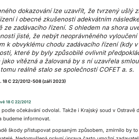
ého dokazování lze uzavřít, že tvrzený ušlý z
řízení i obecné zkušenosti adekvátním násled
ě ze zadávacího řízení. S ohledem na shora uv
osti jisté, že nebýt neoprávněného vyloučení ž
m k obvyklému chodu zadávacího řízení (kdy v 
sti, které by byly způsobilé ovlivnit předpok
a jako vítězná a žalovaná by s ní uzavřela smlo
e tomu reálně stalo se společností COFET a. s.
j. 18 C 22/2012-508 (září 2023)
avě 18 C 22/2012
 podle očekávání odvolal. Takže i Krajský soud v Ostravě do
 a budeme informovat.
adě škody přistupovat popsaným způsobem, zmírnilo by to
vatelé. Nedomyšlená právní úprava často umožní zadavateli