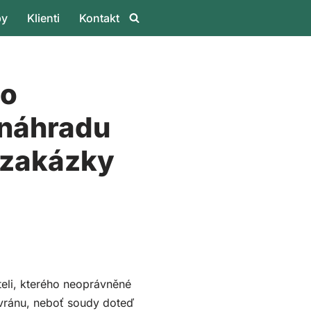
by
Klienti
Kontakt
ho
 náhradu
é zakázky
teli, kterého neoprávněné
 vránu, neboť soudy doteď