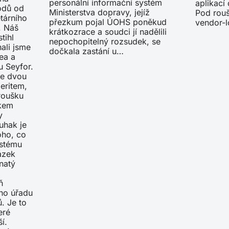
personální informační systém
aplikací
ódů od
Ministerstva dopravy, jejíž
Pod rou
tárního
přezkum pojal ÚOHS poněkud
vendor-
. Náš
krátkozrace a soudci jí nadělili
tihl
nepochopitelný rozsudek, se
nali jsme
dočkala zastání u…
ea a
u Seyfor.
ve dvou
eritem,
roušku
ckem
y
uhak je
oho, co
ystému
ázek
natý
ň
ího úřadu
. Je to
eré
ší.