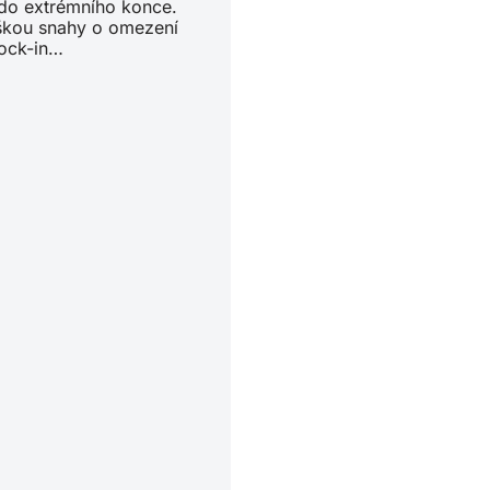
 do extrémního konce.
škou snahy o omezení
lock-in…