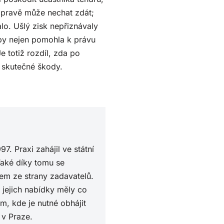
ápravě může nechat zdát;
lo. Ušlý zisk nepřiznávaly
 by nejen pomohla k právu
e totiž rozdíl, zda po
 skutečné škody.
 Praxi zahájil ve státní
aké díky tomu se
em ze strany zadavatelů.
 jejich nabídky měly co
, kde je nutné obhájit
 v Praze.