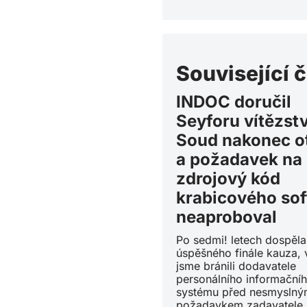
Související 
INDOC doručil
Seyforu vítězstv
Soud nakonec ot
a požadavek na
zdrojový kód
krabicového so
neaproboval
Po sedmi! letech dospěl
úspěšného finále kauza, 
jsme bránili dodavatele
personálního informační
systému před nesmysln
požadavkem zadavatele 