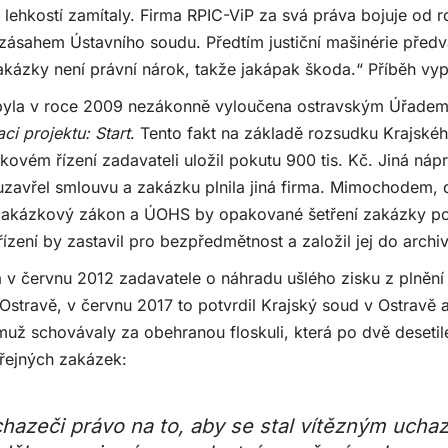
ehkostí zamítaly. Firma RPIC-ViP za svá práva bojuje od ro
 zásahem Ústavního soudu. Předtím justiční mašinérie předv
akázky není právní nárok, takže jakápak škoda.“ Příběh vyp
 byla v roce 2009 nezákonně vyloučena ostravským Úřadem
ci projektu: Start
. Tento fakt na základě rozsudku Krajsk
ovém řízení zadavateli uložil pokutu 900 tis. Kč. Jiná náp
uzavřel smlouvu a zakázku plnila jiná firma. Mimochodem, 
l zakázkový zákon a ÚOHS by opakované šetření zakázky p
ízení by zastavil pro bezpředmětnost a založil jej do archiv
 v červnu 2012 zadavatele o náhradu ušlého zisku z plnění
Ostravě, v červnu 2017 to potvrdil Krajský soud v Ostravě 
už schovávaly za obehranou floskuli, která po dvě desetile
řejných zakázek:
hazeči právo na to, aby se stal vítězným uch