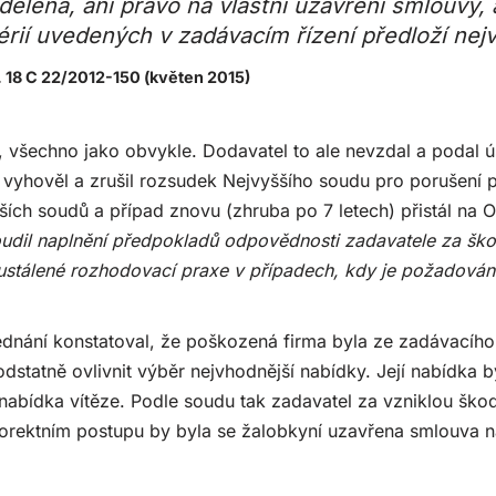
dělena, ani právo na vlastní uzavření smlouvy, a
térií uvedených v zadávacím řízení předloží nej
. 18 C 22/2012-150 (květen 2015)
všechno jako obvykle. Dodavatel to ale nevzdal a podal úst
vyhověl a zrušil rozsudek Nejvyššího soudu pro porušení 
ích soudů a případ znovu (zhruba po 7 letech) přistál na 
udil naplnění předpokladů odpovědnosti zadavatele za šk
 ustálené rozhodovací praxe v případech, kdy je požadová
dnání konstatoval, že poškozená firma byla ze zadávacího 
statně ovlivnit výběr nejvhodnější nabídky. Její nabídka b
 nabídka vítěze. Podle soudu tak zadavatel za vzniklou šk
korektním postupu by byla se žalobkyní uzavřena smlouva n