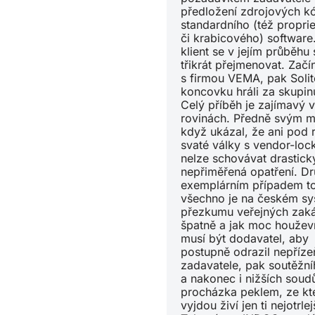
předložení zdrojových k
standardního (též proprie
či krabicového) software
klient se v jejím průběhu s
třikrát přejmenovat. Začí
s firmou VEMA, pak Solit
koncovku hráli za skupin
Celý příběh je zajímavý 
rovinách. Předně svým m
když ukázal, že ani pod 
svaté války s vendor-lo
nelze schovávat drastick
nepřiměřená opatření. Dr
exemplárním případem t
všechno je na českém s
přezkumu veřejných zak
špatně a jak moc houžev
musí být dodavatel, aby
postupně odrazil nepříze
zadavatele, pak soutěžn
a nakonec i nižších soudů
procházka peklem, ze kt
vyjdou živí jen ti nejotrlej