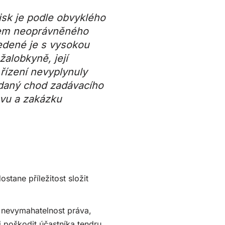
isk je podle obvyklého
kem neoprávněného
edené je s vysokou
alobkyně, její
řízení nevyplynuly
ládaný chod zadávacího
uvu a zakázku
stane příležitost složit
 nevymahatelnost práva,
 poškodit účastníka tendru,