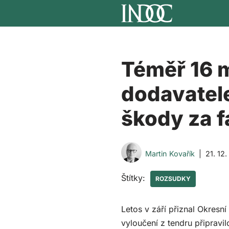
Přeskočit
na
obsah
Téměř 16 
dodavatele
škody za f
Martin Kovařík
21. 12
Štítky:
ROZSUDKY
Letos v září přiznal Okresn
vyloučení z tendru připravi