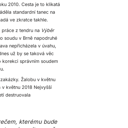
ku 2010. Cesta je to klikatá
áděla standardní tanec na
adá ve zkratce takhle.
 práce z tendru na
Výběr
ého soudu v Brně napodruhé
rava nepřicházela v úvahu,
dnes už by se taková věc
o korekci správním soudem
u.
 zakázky. Žalobu v květnu
a v květnu 2018 Nejvyšší
tí destruovala
azečem, kterému bude