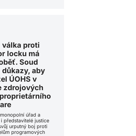
 válka proti
r locku má
 oběť. Soud
 důkazy, aby
žel ÚOHS v
 zdrojových
proprietárního
are
timonopolní úřad a
i představitelé justice
svůj urputný boj proti
elům programových