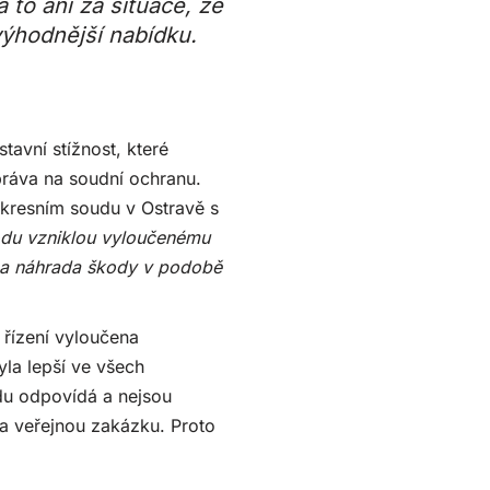
 to ani za situace, že
výhodnější nabídku.
avní stížnost, které
práva na soudní ochranu.
Okresním soudu v Ostravě s
odu vzniklou vyloučenému
na náhrada škody v podobě
řízení vyloučena
yla lepší ve všech
odu odpovídá a nejsou
a veřejnou zakázku. Proto