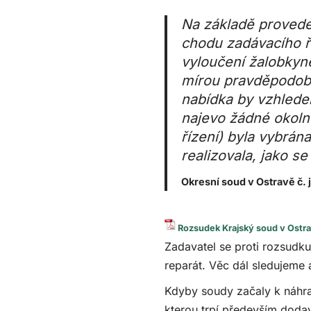
Na základě proveden
chodu zadávacího 
vyloučení žalobkyn
mírou pravděpodobn
nabídka by vzhlede
najevo žádné okolno
řízení) byla vybrán
realizovala, jako s
Okresní soud v Ostravě č. 
Rozsudek Krajský soud v Ostr
Zadavatel se proti rozsudku
reparát. Věc dál sledujeme
Kdyby soudy začaly k náhr
kterou trpí především doda