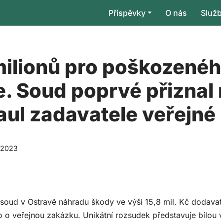
Příspěvky
O nás
Služ
milionů pro poškozené
. Soud poprvé přiznal
aul zadavatele veřejn
. 2023
í soud v Ostravě náhradu škody ve výši 15,8 mil. Kč dodava
lo o veřejnou zakázku. Unikátní rozsudek představuje bílou