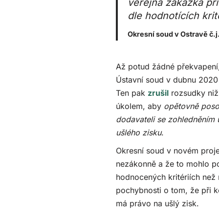
veřejná zakázka při
dle hodnotících kri
Okresní soud v Ostravě č.j
Až potud žádné překvapení, 
Ústavní soud v dubnu 2020 
Ten pak
zrušil
rozsudky nižš
úkolem, aby
opětovně poso
dodavateli se zohledněním
ušlého zisku
.
Okresní soud v novém proje
nezákonně a že to mohlo pod
hodnocených kritériích než
pochybnosti o tom, že při 
má právo na ušlý zisk.