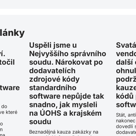
články
Uspěli jsme u
Svatá
í.
Nejvyššího správního
vendo
očil
soudu. Nárokovat po
další
dodavatelích
ohnul
zdrojové kódy
podr
ftware
standardního
kauze
software nepůjde tak
kódů 
snadno, jak mysleli
softw
a do
na ÚOHS a krajském
ve které
Stát, an
soudu
nakonec 
ho
dovedli 
ým
Beznadějná kauza zakázky na
dodavat
na