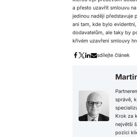
a přesto uzavřít smlouvu n
jedinou naději představuje 
ani tam, kde bylo evidentní
dodavatelům, ale taky by po
křivém uzavření smlouvy hr
sdílejte článek
Marti
Partnerem
správě, 
specializ
Krok za k
největší 
pozici kl