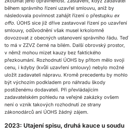
zkoumat jeho oprávněnost. Zastavení, když zadavatel
během správního řízení uzavřel smlouvu, aniž by
následovala povinnost zahájit řízení o přestupku
ex
offo
. ÚOHS sice již dříve zastavoval řízení po uzavření
smlouvy, odůvodnění však musel krkolomně
dovozovat z obecných ustanovení správního řádu. Teď
to má v ZZVZ černé na bílém. Další obrovský prostor,
v němž mohou mizet kauzy bez faktického
přezkoumání. Rozhodnutí ÚOHS by přitom mělo svoji
cenu, i kdyby (kvůli uzavření smlouvy) nebylo možné
uložit zadavateli nápravu. Kromě precedentu by mohlo
být výchozím podkladem pro náhradu škody
postiženému dodavateli. Při převládajícím
zadavatelském pohledu na veřejné zakázky ovšem
není o vznik takových rozhodnutí ze strany
zákonodárců ani ÚOHS žádný zájem.
2023: Utajení spisu, druhá kauce u soudu