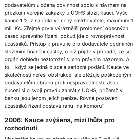
dodavatelům uložena povinnost spolu s návrhem na
přezkum veřejné zakázky u ÚOHS složit kauci. Výše
kauce 1 % z nabídkové ceny navrhovatele, maximum 1
mil. Kč. Zřejmě první výraznější prolomení obecných
zásad správního řízení, pokud jde o rovnoprávnost
účastníků. Přístup k právu je pro dodavatele podmíněn
složením finanční částky, o niž přijde v případě, že se
orgán dohledu neztotožní s jeho právním názorem. A
to, i když se jedná o zcela seriózní podání. Kauce ve
skutečnosti neřeší obstrukce, ale ztěžuje poškozeným
dodavatelům obranu proti nespravedlnosti. Jsou
nuceni si o svoji pravdu zahrát s ÚOHS, přičemž v
banku jsou jenom jejich peníze. Rovné postavení
účastníků řízení dostává ránu „na komoru“.
2006: Kauce zvýšena, mizí lhůta pro
rozhodnutí