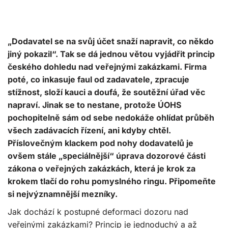
„Dodavatel se na svůj účet snaží napravit, co někdo
jiný pokazil“. Tak se dá jednou větou vyjádřit princip
českého dohledu nad veřejnými zakázkami. Firma
poté, co inkasuje faul od zadavatele, zpracuje
stížnost, složí kauci a doufá, že soutěžní úřad věc
napraví. Jinak se to nestane, protože ÚOHS
pochopitelně sám od sebe nedokáže ohlídat průběh
všech zadávacích řízení, ani kdyby chtěl.
Příslovečným klackem pod nohy dodavatelů je
ovšem stále „speciálnější“ úprava dozorové části
zákona o veřejných zakázkách, která je krok za
krokem tlačí do rohu pomyslného ringu. Připomeňte
si nejvýznamnější mezníky.
Jak dochází k postupné deformaci dozoru nad
veřejnými zakázkami? Princip je jednoduchý a až