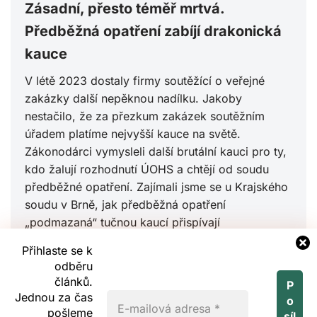
Zásadní, přesto téměř mrtvá.
Předběžná opatření zabíjí drakonická
kauce
V létě 2023 dostaly firmy soutěžící o veřejné
zakázky další nepěknou nadílku. Jakoby
nestačilo, že za přezkum zakázek soutěžním
úřadem platíme nejvyšší kauce na světě.
Zákonodárci vymysleli další brutální kauci pro ty,
kdo žalují rozhodnutí ÚOHS a chtějí od soudu
předběžné opatření. Zajímali jsme se u Krajského
soudu v Brně, jak předběžná opatření
„podmazaná“ tučnou kaucí přispívají
k narovnávání faulů spáchaných v zadávacím
Přihlaste se k
procesu. Krátká odpověď zní: NIJAK!
odběru
článků.
Jednou za čas
pošleme