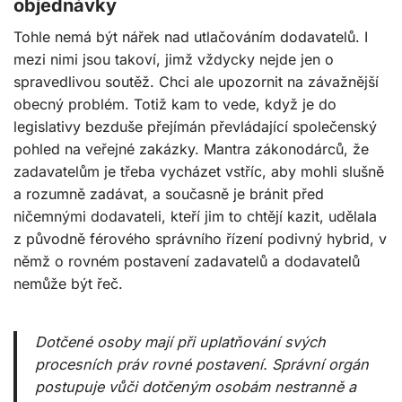
objednávky
Tohle nemá být nářek nad utlačováním dodavatelů. I
mezi nimi jsou takoví, jimž vždycky nejde jen o
spravedlivou soutěž. Chci ale upozornit na závažnější
obecný problém. Totiž kam to vede, když je do
legislativy bezduše přejímán převládající společenský
pohled na veřejné zakázky. Mantra zákonodárců, že
zadavatelům je třeba vycházet vstříc, aby mohli slušně
a rozumně zadávat, a současně je bránit před
ničemnými dodavateli, kteří jim to chtějí kazit, udělala
z původně férového správního řízení podivný hybrid, v
němž o rovném postavení zadavatelů a dodavatelů
nemůže být řeč.
Dotčené osoby mají při uplatňování svých
procesních práv rovné postavení. Správní orgán
postupuje vůči dotčeným osobám nestranně a