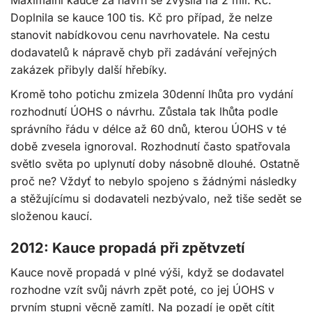
Maximální kauce za návrh se zvýšila na 2 mil. Kč.
Doplnila se kauce 100 tis. Kč pro případ, že nelze
stanovit nabídkovou cenu navrhovatele. Na cestu
dodavatelů k nápravě chyb při zadávání veřejných
zakázek přibyly další hřebíky.
Kromě toho potichu zmizela 30denní lhůta pro vydání
rozhodnutí ÚOHS o návrhu. Zůstala tak lhůta podle
správního řádu v délce až 60 dnů, kterou ÚOHS v té
době zvesela ignoroval. Rozhodnutí často spatřovala
světlo světa po uplynutí doby násobně dlouhé. Ostatně
proč ne? Vždyť to nebylo spojeno s žádnými následky
a stěžujícímu si dodavateli nezbývalo, než tiše sedět se
složenou kaucí.
2012: Kauce propadá při zpětvzetí
Kauce nově propadá v plné výši, když se dodavatel
rozhodne vzít svůj návrh zpět poté, co jej ÚOHS v
prvním stupni věcně zamítl. Na pozadí je opět cítit