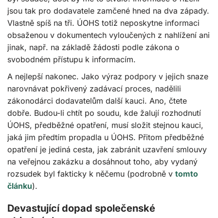
jsou tak pro dodavatele zamčené hned na dva západy.
Vlastně spíš na tři. ÚOHS totiž neposkytne informaci
obsaženou v dokumentech vyloučených z nahlížení ani
jinak, např. na základě žádosti podle zákona o
svobodném přístupu k informacím.
A nejlepší nakonec. Jako výraz podpory v jejich snaze
narovnávat pokřivený zadávací proces, nadělili
zákonodárci dodavatelům další kauci. Ano, čtete
dobře. Budou-li chtít po soudu, kde žalují rozhodnutí
ÚOHS, předběžné opatření, musí složit stejnou kauci,
jaká jim předtím propadla u ÚOHS. Přitom předběžné
opatření je jediná cesta, jak zabránit uzavření smlouvy
na veřejnou zakázku a dosáhnout toho, aby vydaný
rozsudek byl fakticky k něčemu (podrobně v
tomto
článku
).
Devastující dopad společenské