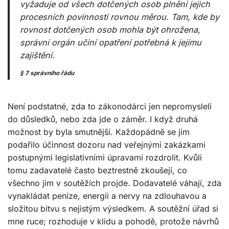
vyžaduje od všech dotčených osob plnění jejich
procesních povinností rovnou měrou
.
Tam, kde by
rovnost dotčených osob mohla být ohrožena,
správní orgán učiní opatření potřebná k jejímu
zajištění.
§ 7 správního řádu
Není podstatné, zda to zákonodárci jen nepromysleli
do důsledků, nebo zda jde o záměr. I když druhá
možnost by byla smutnější. Každopádně se jim
podařilo účinnost dozoru nad veřejnými zakázkami
postupnými legislativními úpravami rozdrolit. Kvůli
tomu zadavatelé často beztrestně zkoušejí, co
všechno jim v soutěžích projde. Dodavatelé váhají, zda
vynakládat peníze, energii a nervy na zdlouhavou a
složitou bitvu s nejistým výsledkem. A soutěžní úřad si
mne ruce; rozhoduje v klidu a pohodě, protože návrhů