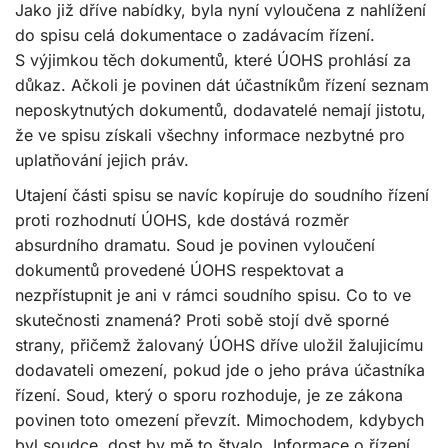
Jako již dříve nabídky, byla nyní vyloučena z nahlížení
do spisu celá dokumentace o zadávacím řízení.
S výjimkou těch dokumentů, které ÚOHS prohlásí za
důkaz. Ačkoli je povinen dát účastníkům řízení seznam
neposkytnutých dokumentů, dodavatelé nemají jistotu,
že ve spisu získali všechny informace nezbytné pro
uplatňování jejich práv.
Utajení části spisu se navíc kopíruje do soudního řízení
proti rozhodnutí ÚOHS, kde dostává rozměr
absurdního dramatu. Soud je povinen vyloučení
dokumentů provedené ÚOHS respektovat a
nezpřístupnit je ani v rámci soudního spisu. Co to ve
skutečnosti znamená? Proti sobě stojí dvě sporné
strany, přičemž žalovaný ÚOHS dříve uložil žalujicímu
dodavateli omezení, pokud jde o jeho práva účastníka
řízení. Soud, který o sporu rozhoduje, je ze zákona
povinen toto omezení převzít. Mimochodem, kdybych
byl soudce, dost by mě to štvalo. Informace o řízení