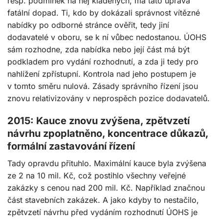
resp. podmínek na něj kladených, má tato úprava
fatální dopad. Ti, kdo by dokázali správnost vítězné
nabídky po odborné stránce ověřit, tedy jiní
dodavatelé v oboru, se k ní vůbec nedostanou. ÚOHS
sám rozhodne, zda nabídka nebo její část má být
podkladem pro vydání rozhodnutí, a zda ji tedy pro
nahlížení zpřístupní. Kontrola nad jeho postupem je
v tomto směru nulová. Zásady správního řízení jsou
znovu relativizovány v neprospěch pozice dodavatelů.
2015: Kauce znovu zvýšena, zpětvzetí
návrhu zpoplatněno, koncentrace důkazů,
formální zastavování řízení
Tady opravdu přituhlo. Maximální kauce byla zvýšena
ze 2 na 10 mil. Kč, což postihlo všechny veřejné
zakázky s cenou nad 200 mil. Kč. Například značnou
část stavebních zakázek. A jako kdyby to nestačilo,
zpětvzetí návrhu před vydáním rozhodnutí ÚOHS je