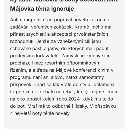
Májovka téma ignoruje
Antimonopolní úřad připravil novelu zákona o
zadávání veřejných zakázek. Kromě jiného má
přinést zrychlení a akceptaci prvoinstančních
rozhodnutí. Jenže za vznešenými cíli jsou
schované pasti a jámy, do kterých mají padat
především dodavatelé. Zamýšlené změny sice
procházejí meziresortním připomínkovým
řízením, ale třeba na Májové konferenci k nim v
programu není ani slovo, natož samostatný
příspěvek. Úřad se tak vrátil do stylu „děláme si
to po svém – debatu netřeba“, který zřejmě jenom
na oko opustil kolem roku 2024, když mu teklo
do bot. Mrzí mě to odborně i lidsky. V příspěvku
4 největší boty téhle novely.