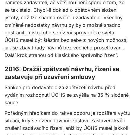
námitek zadavateli, ač většinou není sporu o tom, že
se tak stalo. Chybí-li doklad o opětovném složení
jistoty, což lze snadno ověřit u zadavatele. Všechny
zmíněné nedostatky návrhu by bylo možné snadno
odstranit, místo toho se řízení sprovodí ze světa.
ÚOHS musel být štěstím bez sebe z nových možností,
jak se zbavit řady návrhů bez věcného prošetřování.
Další krok stranou od klasického správního řízení.
2016: Dražší zpětvzetí návrhu, řízení se
zastavuje při uzavření smlouvy
Sankce pro dodavatele za zpětvzetí návrhu před
vydáním rozhodnutí ÚOHS se zvýšila na 35 % složené
kauce.
Pořádným hřebíkem do rakve dozoru je rozšíření výčtu
situací, kdy se řízení povinně zastaví. Zastavení kvůli
zrušení zadávacího řízení, aniž by ÚOHS musel jakkoli