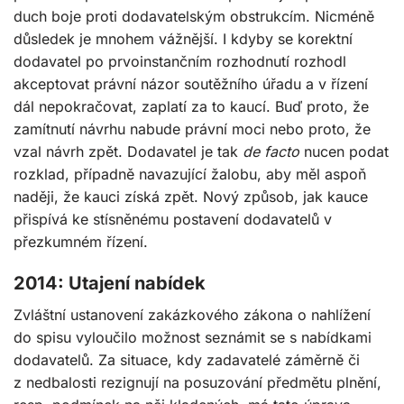
duch boje proti dodavatelským obstrukcím. Nicméně
důsledek je mnohem vážnější. I kdyby se korektní
dodavatel po prvoinstančním rozhodnutí rozhodl
akceptovat právní názor soutěžního úřadu a v řízení
dál nepokračovat, zaplatí za to kaucí. Buď proto, že
zamítnutí návrhu nabude právní moci nebo proto, že
vzal návrh zpět. Dodavatel je tak
de facto
nucen podat
rozklad, případně navazující žalobu, aby měl aspoň
naději, že kauci získá zpět. Nový způsob, jak kauce
přispívá ke stísněnému postavení dodavatelů v
přezkumném řízení.
2014: Utajení nabídek
Zvláštní ustanovení zakázkového zákona o nahlížení
do spisu vyloučilo možnost seznámit se s nabídkami
dodavatelů. Za situace, kdy zadavatelé záměrně či
z nedbalosti rezignují na posuzování předmětu plnění,