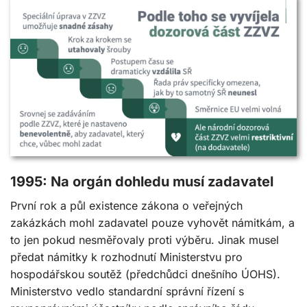
1995: Na orgán dohledu musí zadavatel
První rok a půl existence zákona o veřejných
zakázkách mohl zadavatel pouze vyhovět námitkám, a
to jen pokud nesměřovaly proti výběru. Jinak musel
předat námitky k rozhodnutí Ministerstvu pro
hospodářskou soutěž (předchůdci dnešního ÚOHS).
Ministerstvo vedlo standardní správní řízení s