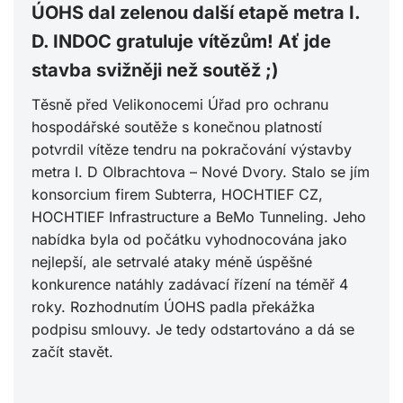
ÚOHS dal zelenou další etapě metra I.
D. INDOC gratuluje vítězům! Ať jde
stavba svižněji než soutěž ;)
Těsně před Velikonocemi Úřad pro ochranu
hospodářské soutěže s konečnou platností
potvrdil vítěze tendru na pokračování výstavby
metra I. D Olbrachtova – Nové Dvory. Stalo se jím
konsorcium firem Subterra, HOCHTIEF CZ,
HOCHTIEF Infrastructure a BeMo Tunneling. Jeho
nabídka byla od počátku vyhodnocována jako
nejlepší, ale setrvalé ataky méně úspěšné
konkurence natáhly zadávací řízení na téměř 4
roky. Rozhodnutím ÚOHS padla překážka
podpisu smlouvy. Je tedy odstartováno a dá se
začít stavět.