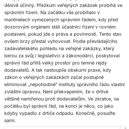
děsivě účinný. Přezkum veřejných zakázek probíhá ve
správním řízení. Na začátku vše probíhalo v
mantinelech vymezených správním řádem, kdy před
dozorovým orgánem stáli účastníci řízení v rovném
postavení, pokud jde o práva a povinnosti. Tento stav
ovšem brzy přestal vyhovovat. Podle převládajícího
zadavatelského pohledu na veřejné zakázky, který
berou za svůj i legislativci a zákonodárci, poskytoval
správní řád příliš velký prostor pro temné rejdy
dodavatelů. A tak nastoupila obskurní praxe, kdy
zákon o veřejných zakázkách začal postupně
eliminovat „nepohodlné“ instituty správního řádu vlastní
zvláštní úpravou. Není překvapením, že v drtivé
většině namířenou proti dodavatelům. Ve zkratce, na
počátku byl správní řád, na konci je něco, co jako
kdyby vypadlo z drtiče odpadu. Konečně, posuďte
sami.