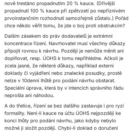
nově trestáno propadnutím 20 % kauce. (Dřívější
propadnutí 100 % kauce při zpětvzetí po nepříznivém
prvoinstančním rozhodnutí samozřejmě zůstalo.) Pořád
chce někdo věřit tomu, že jde o boj proti obstrukcím?
Dalším zásekem do práv dodavatelů je extrémní
koncentrace řízení. Navrhovatel musí všechny důkazy
připojit rovnou k návrhu. Později je nemůže měnit ani
doplňovat, resp. ÚOHS k tomu nepřihlédne. Ačkoli je
zcela jasné, že některé důkazy, například externí
doklady či vyjádření nebo znalecké posudky, prostě
nelze v 10denní lhůtě pro podání návrhu obstarat.
Speciální úprava, která by v intencích správního řádu
neprošla ani náhodou.
A do třetice, řízení se bez dalšího zastavuje i pro ryzí
formality. Není-li kauce na účtu ÚOHS nejpozději ke
konci lhůty pro podání návrhu, jako kdyby nebylo
možné ji složit později. Chybí-li doklad o doručení