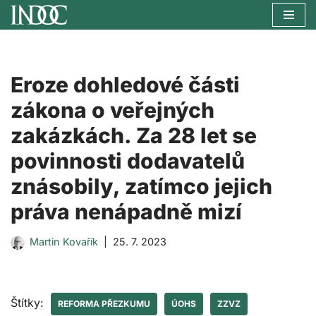
Přeskočit
na
obsah
Eroze dohledové části
zákona o veřejných
zakázkách. Za 28 let se
povinnosti dodavatelů
znásobily, zatímco jejich
práva nenápadně mizí
Martin Kovařík
25. 7. 2023
Štítky:
REFORMA PŘEZKUMU
ÚOHS
ZZVZ