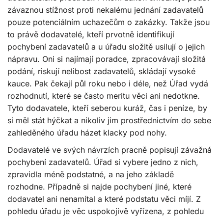
závaznou stížnost proti nekalému jednání zadavatelů
pouze potenciálním uchazečům o zakázky. Takže jsou
to právě dodavatelé, kteří prvotně identifikují
pochybení zadavatelů a u úřadu složitě usilují o jejich
nápravu. Oni si najímají poradce, zpracovávají složitá
podání, riskují nelibost zadavatelů, skládají vysoké
kauce. Pak čekají půl roku nebo i déle, než Úřad vydá
rozhodnutí, které se často meritu věci ani nedotkne.
Tyto dodavatele, kteří seberou kuráž, čas i peníze, by
si měl stát hýčkat a nikoliv jim prostřednictvím do sebe
zahleděného úřadu házet klacky pod nohy.
Dodavatelé ve svých návrzích pracně popisují závažná
pochybení zadavatelů. Úřad si vybere jedno z nich,
zpravidla méně podstatné, a na jeho základě
rozhodne. Případně si najde pochybení jiné, které
dodavatel ani nenamítal a které podstatu věci míjí. Z
pohledu úřadu je věc uspokojivě vyřízena, z pohledu