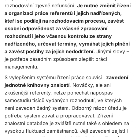
rozhodování zjevně nefunkční.
Je nutné změnit řízení
a organizaci práce referentů i jejich nadřízených,
kteří se podílejí na rozhodovacím procesu, zavést
osobní odpovědnost za včasné zpracování
rozhodnutí i jeho včasnou kontrolu ze strany
nadřízeného, určovat termíny, vymáhat jejich plnění
a zavést postihy za jejich nedodržení.
Jinými slovy –
je potřeba zásadním způsobem zlepšit práci
managementu.
S vylepšením systému řízení práce souvisí i
zavedení
jednotné knihovny znalostí
. Nováčky, ale ani
zkušenější referenty, nelze ponechat napospas
samostudiu tisíců vydaných rozhodnutí, ve kterých
není zaveden žádný systém. Odborný názor úřadu je
potřeba systemizovat a propracovávat. Zřízení
znalostní databáze je zvláště nutné také s ohledem na
vysokou fluktuaci zaměstnanců. Její zavedení zajistí i