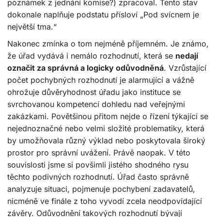
poznámek z jednání komise?) zpracoval. Tento stav
dokonale naplňuje podstatu přísloví „Pod svícnem je
největší tma.“
Nakonec zmínka o tom nejméně příjemném. Je známo,
že úřad vydává i nemálo rozhodnutí, která se
nedají
označit za správná a logicky odůvodněná
. Vzrůstající
počet pochybných rozhodnutí je alarmující a vážně
ohrožuje důvěryhodnost úřadu jako instituce se
svrchovanou kompetencí dohledu nad veřejnými
zakázkami. Povětšinou přitom nejde o řízení týkající se
nejednoznačné nebo velmi složité problematiky, která
by umožňovala různý výklad nebo poskytovala široký
prostor pro správní uvážení. Právě naopak. V této
souvislosti jsme si povšimli jistého shodného rysu
těchto podivných rozhodnutí. Úřad často správně
analyzuje situaci, pojmenuje pochybení zadavatelů,
nicméně ve finále z toho vyvodí zcela neodpovídající
závěry. Odůvodnění takových rozhodnutí bývají