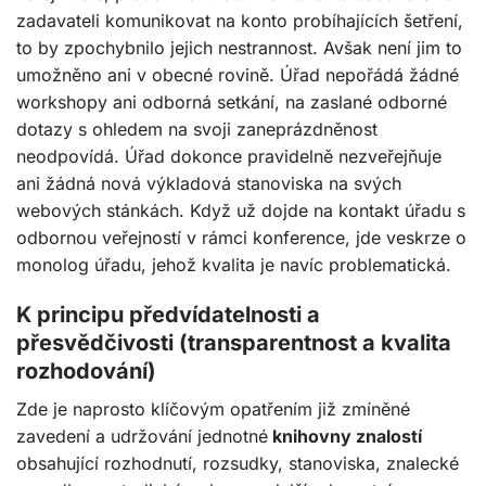
zadavateli komunikovat na konto probíhajících šetření,
to by zpochybnilo jejich nestrannost. Avšak není jim to
umožněno ani v obecné rovině. Úřad nepořádá žádné
workshopy ani odborná setkání, na zaslané odborné
dotazy s ohledem na svoji zaneprázdněnost
neodpovídá. Úřad dokonce pravidelně nezveřejňuje
ani žádná nová výkladová stanoviska na svých
webových stánkách. Když už dojde na kontakt úřadu s
odbornou veřejností v rámci konference, jde veskrze o
monolog úřadu, jehož kvalita je navíc problematická.
K principu předvídatelnosti a
přesvědčivosti (transparentnost a kvalita
rozhodování)
Zde je naprosto klíčovým opatřením již zmíněné
zavedení a udržování jednotné
knihovny znalostí
obsahující rozhodnutí, rozsudky, stanoviska, znalecké