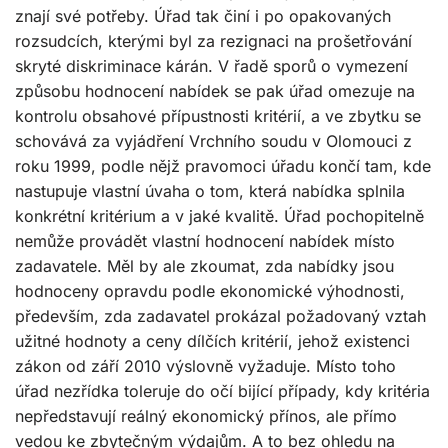
znají své potřeby. Úřad tak činí i po opakovaných
rozsudcích, kterými byl za rezignaci na prošetřování
skryté diskriminace kárán. V řadě sporů o vymezení
způsobu hodnocení nabídek se pak úřad omezuje na
kontrolu obsahové přípustnosti kritérií, a ve zbytku se
schovává za vyjádření Vrchního soudu v Olomouci z
roku 1999, podle nějž pravomoci úřadu končí tam, kde
nastupuje vlastní úvaha o tom, která nabídka splnila
konkrétní kritérium a v jaké kvalitě. Úřad pochopitelně
nemůže provádět vlastní hodnocení nabídek místo
zadavatele. Měl by ale zkoumat, zda nabídky jsou
hodnoceny opravdu podle ekonomické výhodnosti,
především, zda zadavatel prokázal požadovaný vztah
užitné hodnoty a ceny dílčích kritérií, jehož existenci
zákon od září 2010 výslovně vyžaduje. Místo toho
úřad nezřídka toleruje do očí bijící případy, kdy kritéria
nepředstavují reálný ekonomický přínos, ale přímo
vedou ke zbytečným výdajům. A to bez ohledu na