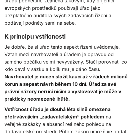
úřadu podnětům, zejména takovým, kdy příjemci
evropských prostředků používají úřad jako
bezplatného auditora svých zadávacích řízení a
podávají podněty sami na sebe.
K principu vstřícnosti
Je dobře, že si úřad tento aspekt řízení uvědomuje.
Vztah mezi navrhovateli a úřadem je opravdu od
samého počátku velmi nevyvážený. Stačí porovnat, co
kdo dává v sázku a kolik mu je dáno času.
Navrhovatel je nucen složit kauci až v řádech milionů
korun a sepsat návrh během 10 dní. Úřad za své
právní názory neručí ničím a vyslovovat je může v
prakticky neomezené lhůtě.
Vstřícnost úřadu je dlouhá léta silně omezena
přetrvávajícím „zadavatelským“ pohledem
na
veřejné zakázky a absencí reálného pohledu na
dodavatelské prostředí. Přitom zákon umožňuje podat