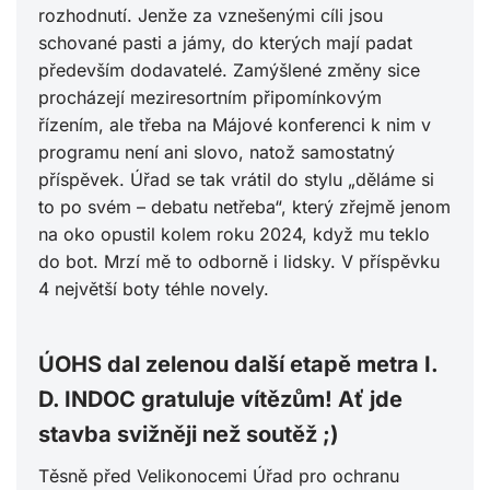
rozhodnutí. Jenže za vznešenými cíli jsou
schované pasti a jámy, do kterých mají padat
především dodavatelé. Zamýšlené změny sice
procházejí meziresortním připomínkovým
řízením, ale třeba na Májové konferenci k nim v
programu není ani slovo, natož samostatný
příspěvek. Úřad se tak vrátil do stylu „děláme si
to po svém – debatu netřeba“, který zřejmě jenom
na oko opustil kolem roku 2024, když mu teklo
do bot. Mrzí mě to odborně i lidsky. V příspěvku
4 největší boty téhle novely.
ÚOHS dal zelenou další etapě metra I.
D. INDOC gratuluje vítězům! Ať jde
stavba svižněji než soutěž ;)
Těsně před Velikonocemi Úřad pro ochranu