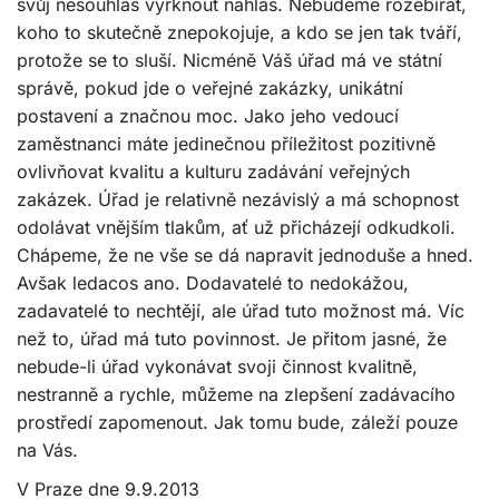
svůj nesouhlas vyřknout nahlas. Nebudeme rozebírat,
koho to skutečně znepokojuje, a kdo se jen tak tváří,
protože se to sluší. Nicméně Váš úřad má ve státní
správě, pokud jde o veřejné zakázky, unikátní
postavení a značnou moc. Jako jeho vedoucí
zaměstnanci máte jedinečnou příležitost pozitivně
ovlivňovat kvalitu a kulturu zadávání veřejných
zakázek. Úřad je relativně nezávislý a má schopnost
odolávat vnějším tlakům, ať už přicházejí odkudkoli.
Chápeme, že ne vše se dá napravit jednoduše a hned.
Avšak ledacos ano. Dodavatelé to nedokážou,
zadavatelé to nechtějí, ale úřad tuto možnost má. Víc
než to, úřad má tuto povinnost. Je přitom jasné, že
nebude-li úřad vykonávat svoji činnost kvalitně,
nestranně a rychle, můžeme na zlepšení zadávacího
prostředí zapomenout. Jak tomu bude, záleží pouze
na Vás.
V Praze dne 9.9.2013