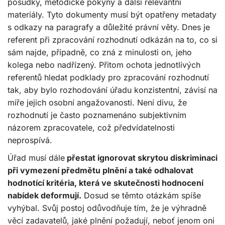
posudky, metodické pokyny a další relevantní
materiály. Tyto dokumenty musí být opatřeny metadaty
s odkazy na paragrafy a důležité právní věty. Dnes je
referent při zpracování rozhodnutí odkázán na to, co si
sám najde, případně, co zná z minulosti on, jeho
kolega nebo nadřízený. Přitom ochota jednotlivých
referentů hledat podklady pro zpracování rozhodnutí
tak, aby bylo rozhodování úřadu konzistentní, závisí na
míře jejich osobní angažovanosti. Není divu, že
rozhodnutí je často poznamenáno subjektivním
názorem zpracovatele, což předvídatelnosti
neprospívá.
Úřad musí dále
přestat ignorovat skrytou diskriminaci
při vymezení předmětu plnění a také odhalovat
hodnotící kritéria, která ve skutečnosti hodnocení
nabídek deformují.
Dosud se těmto otázkám spíše
vyhýbal. Svůj postoj odůvodňuje tím, že je výhradně
věcí zadavatelů, jaké plnění požadují, neboť jenom oni