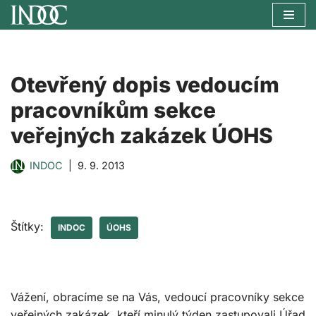
Přeskočit
na
obsah
Otevřený dopis vedoucím
pracovníkům sekce
veřejných zakázek ÚOHS
INDOC
9. 9. 2013
Štítky:
INDOC
ÚOHS
Vážení, obracíme se na Vás, vedoucí pracovníky sekce
veřejných zakázek, kteří minulý týden zastupovali Úřad