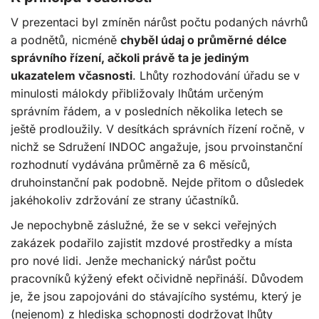
V prezentaci byl zmíněn nárůst počtu podaných návrhů
a podnětů, nicméně
chyběl údaj o průměrné délce
správního řízení, ačkoli právě ta je jediným
ukazatelem včasnosti
. Lhůty rozhodování úřadu se v
minulosti málokdy přibližovaly lhůtám určeným
správním řádem, a v posledních několika letech se
ještě prodloužily. V desítkách správních řízení ročně, v
nichž se Sdružení INDOC angažuje, jsou prvoinstanční
rozhodnutí vydávána průměrně za 6 měsíců,
druhoinstanční pak podobně. Nejde přitom o důsledek
jakéhokoliv zdržování ze strany účastníků.
Je nepochybně záslužné, že se v sekci veřejných
zakázek podařilo zajistit mzdové prostředky a místa
pro nové lidi. Jenže mechanický nárůst počtu
pracovníků kýžený efekt očividně nepřináší. Důvodem
je, že jsou zapojováni do stávajícího systému, který je
(nejenom) z hlediska schopnosti dodržovat lhůty