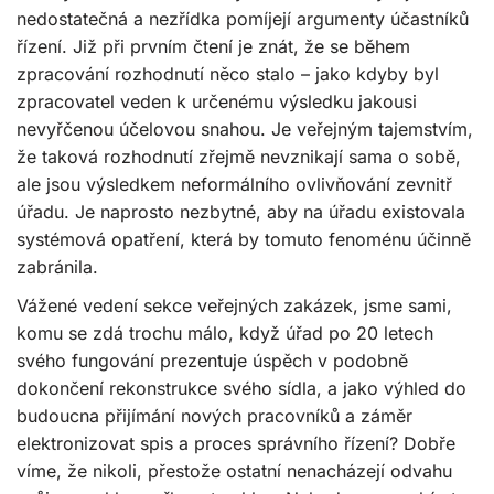
nedostatečná a nezřídka pomíjejí argumenty účastníků
řízení. Již při prvním čtení je znát, že se během
zpracování rozhodnutí něco stalo – jako kdyby byl
zpracovatel veden k určenému výsledku jakousi
nevyřčenou účelovou snahou. Je veřejným tajemstvím,
že taková rozhodnutí zřejmě nevznikají sama o sobě,
ale jsou výsledkem neformálního ovlivňování zevnitř
úřadu. Je naprosto nezbytné, aby na úřadu existovala
systémová opatření, která by tomuto fenoménu účinně
zabránila.
Vážené vedení sekce veřejných zakázek, jsme sami,
komu se zdá trochu málo, když úřad po 20 letech
svého fungování prezentuje úspěch v podobně
dokončení rekonstrukce svého sídla, a jako výhled do
budoucna přijímání nových pracovníků a záměr
elektronizovat spis a proces správního řízení? Dobře
víme, že nikoli, přestože ostatní nenacházejí odvahu