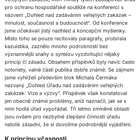
pro ochranu hospodářské soutěže na konferenci s
názvem „Dohled nad zadáváním veřejných zakázek –
minulost, současnost a budoucnost“. Od konference
jsme očekávali jistý nadhled a koncepční myšlenky.
Místo toho se pouze recitovaly paragrafy, probírala
kazuistika, zaznělo mnoho podrobností bez
významnější snahy o syntézu vyzdvihující nějaký
princip či zásadu. Obsahem příspěvků byly navíc často
notoriety, valné části publika dobře známé. Se zájmem
jsme vyhlíželi především blok Michala Čermáka
nazvaný „Dohled Úřadu nad zadáváním veřejných
zakázek: Vize a výzvy“. Příspěvek však konstatoval
jen obecně známé problémy, aniž naznačil, jak se s
nimi hodlá úřad vypořádat. Tři letmo zmíněné oblasti
jsou ovšem pro nezbytné zlepšení činnosti úřadu
natolik zásadní, že si dovolíme podrobnější vyjádření.
K principu včasnosti