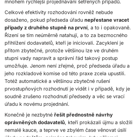
mnohem rychlejší projednávání šetřených případů.
Celkové efektivity rozhodování rovněž nebude
dosaženo, pokud předseda úřadu
nepřestane vracet
případy z druhého stupně na první
, a to i opakovaně.
Řízení se tím neúměrně natahují, a to za bezmocného
přihlížení dodavatelů, kteří je iniciovali. Zacyklení je
přitom zbytečné, protože většinou lze ve druhém
stupni vady napravit a správní řád takový postup
umožňuje. Jenom není zřejmé, proč předseda úřadu a
jeho rozkladové komise od této praxe zcela upustili.
Totéž automatické a většinou zbytečné rušení
prvostupňových rozhodnutí je vidět i v případě, kdy je
soudně zrušeno rozhodnutí předsedy a věc se vrací
úřadu k novému projednání.
Konečně je nezbytné
řešit přednostně návrhy
oprávněných dodavatelů
, kteří prokázali újmu a složili
nemalé kauce, a teprve ve zbylém čase věnovat úsilí