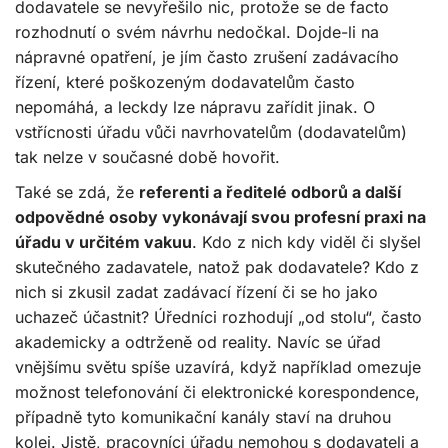
dodavatele se nevyřešilo nic, protože se de facto
rozhodnutí o svém návrhu nedočkal. Dojde-li na
nápravné opatření, je jím často zrušení zadávacího
řízení, které poškozeným dodavatelům často
nepomáhá, a leckdy lze nápravu zařídit jinak. O
vstřícnosti úřadu vůči navrhovatelům (dodavatelům)
tak nelze v současné době hovořit.
Také se zdá, že
referenti a ředitelé odborů a další
odpovědné osoby vykonávají svou profesní praxi na
úřadu v určitém vakuu
. Kdo z nich kdy viděl či slyšel
skutečného zadavatele, natož pak dodavatele? Kdo z
nich si zkusil zadat zadávací řízení či se ho jako
uchazeč účastnit? Úředníci rozhodují „od stolu“, často
akademicky a odtrženě od reality. Navíc se úřad
vnějšímu světu spíše uzavírá, když například omezuje
možnost telefonování či elektronické korespondence,
případně tyto komunikační kanály staví na druhou
kolej. Jistě, pracovníci úřadu nemohou s dodavateli a