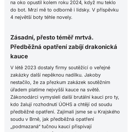
na oko opustil kolem roku 2024, když mu teklo
do bot. Mrzí mě to odborně i lidsky. V příspěvku
4 největší boty téhle novely.
Zásadní, přesto téměř mrtvá.
Předběžná opatření zabíjí drakonická
kauce
V létě 2023 dostaly firmy soutěžící o veřejné
zakázky další nepěknou nadílku. Jakoby
nestačilo, že za přezkum zakázek soutěžním
úřadem platíme nejvyšší kauce na světě.
Zákonodárci vymysleli další brutální kauci pro ty,
kdo žalují rozhodnutí ÚOHS a chtějí od soudu
předběžné opatření. Zajímali jsme se u Krajského
soudu v Brně, jak předběžná opatření
„podmazaná“ tučnou kaucí přispívají