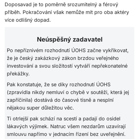
Doposavad je to poměrně srozumitelný a férový
příběh. Pokračování však nemůže mít pro oba aktéry
více odlišný dopad.
Neúspěšný zadavatel
Po nepříznivém rozhodnutí ÚOHS začne vykřikovat,
že je český zakázkový zákon brzdou veřejného
investování a svou složitostí vytváří nepřekonatelné
překážky.
Pak konstatuje, že se díky rozhodnutí ÚOHS
(zpravidla nikdy nemluví o chybě v soutěži, která jej
zapříčinila) dostává do časové tísně a nesplní
nějakou super důležitou věc.
Ti otrlejší pak schází na scestí a padají do osidel
lákavých výjimek. Natruc všem nezdarům uzavírají
smlouvu napřímo v jednacím řízení bez uveřejnění.