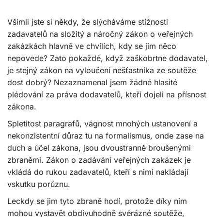
Všimli jste si někdy, že slýcháváme stížnosti
zadavatelů na složitý a náročný zákon o veřejných
zakázkách hlavně ve chvílích, kdy se jim něco
nepovede? Zato pokaždé, když zaškobrtne dodavatel,
je stejný zákon na vyloučení nešťastníka ze soutěže
dost dobrý? Nezaznamenal jsem žádné hlasité
plédování za práva dodavatelů, kteří dojeli na přísnost
zákona.
Spletitost paragrafů, vágnost mnohých ustanovení a
nekonzistentní důraz tu na formalismus, onde zase na
duch a účel zákona, jsou dvoustranně broušenými
zbraněmi. Zákon o zadávání veřejných zakázek je
vkládá do rukou zadavatelů, kteří s nimi nakládají
vskutku porůznu.
Leckdy se jim tyto zbraně hodí, protože díky nim
mohou vystavět obdivuhodně svérázné soutěže,