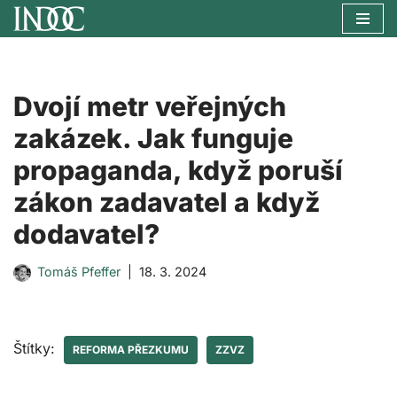
Přeskočit
na
obsah
Dvojí metr veřejných
zakázek. Jak funguje
propaganda, když poruší
zákon zadavatel a když
dodavatel?
Tomáš Pfeffer
18. 3. 2024
Štítky:
REFORMA PŘEZKUMU
ZZVZ