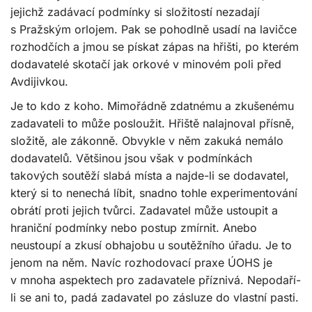
jejichž zadávací podmínky si složitostí nezadají
s Pražským orlojem. Pak se pohodlně usadí na lavičce
rozhodčích a jmou se pískat zápas na hřišti, po kterém
dodavatelé skotačí jak orkové v minovém poli před
Avdijivkou.
Je to kdo z koho. Mimořádně zdatnému a zkušenému
zadavateli to může posloužit. Hřiště nalajnoval přísně,
složitě, ale zákonně. Obvykle v něm zakuká nemálo
dodavatelů. Většinou jsou však v podmínkách
takových soutěží slabá místa a najde-li se dodavatel,
který si to nenechá líbit, snadno tohle experimentování
obrátí proti jejich tvůrci. Zadavatel může ustoupit a
hraniční podmínky nebo postup zmírnit. Anebo
neustoupí a zkusí obhajobu u soutěžního úřadu. Je to
jenom na něm. Navíc rozhodovací praxe ÚOHS je
v mnoha aspektech pro zadavatele příznivá. Nepodaří-
li se ani to, padá zadavatel po zásluze do vlastní pasti.