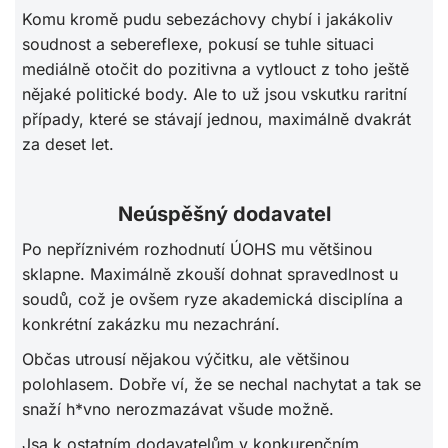
Komu kromě pudu sebezáchovy chybí i jakákoliv
soudnost a sebereflexe, pokusí se tuhle situaci
mediálně otočit do pozitivna a vytlouct z toho ještě
nějaké politické body. Ale to už jsou vskutku raritní
případy, které se stávají jednou, maximálně dvakrát
za deset let.
Neúspěšný dodavatel
Po nepříznivém rozhodnutí ÚOHS mu většinou
sklapne. Maximálně zkouší dohnat spravedlnost u
soudů, což je ovšem ryze akademická disciplína a
konkrétní zakázku mu nezachrání.
Občas utrousí nějakou výčitku, ale většinou
polohlasem. Dobře ví, že se nechal nachytat a tak se
snaží h*vno nerozmazávat všude možně.
Jsa k ostatním dodavatelům v konkurenčním