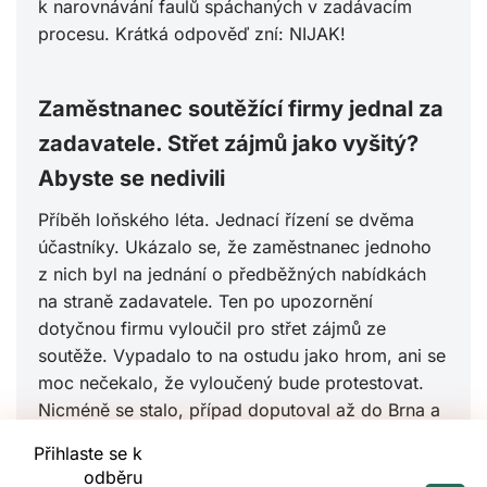
k narovnávání faulů spáchaných v zadávacím
procesu. Krátká odpověď zní: NIJAK!
Zaměstnanec soutěžící firmy jednal za
zadavatele. Střet zájmů jako vyšitý?
Abyste se nedivili
Příběh loňského léta. Jednací řízení se dvěma
účastníky. Ukázalo se, že zaměstnanec jednoho
z nich byl na jednání o předběžných nabídkách
na straně zadavatele. Ten po upozornění
dotyčnou firmu vyloučil pro střet zájmů ze
soutěže. Vypadalo to na ostudu jako hrom, ani se
moc nečekalo, že vyloučený bude protestovat.
Nicméně se stalo, případ doputoval až do Brna a
soutěžní úřad vyloučení rozcupoval na kousky.
Přihlaste se k
Přečtěte si, co jej k tomu vedlo.
odběru