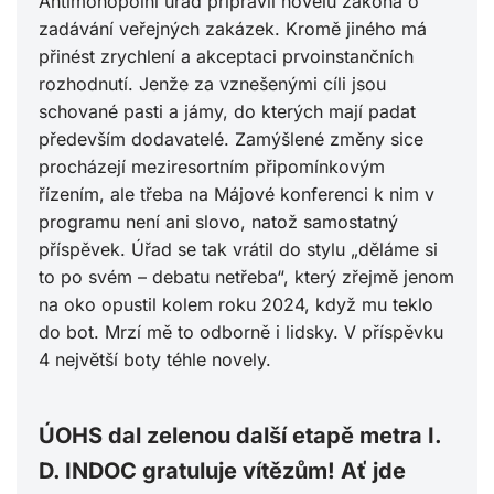
Antimonopolní úřad připravil novelu zákona o
zadávání veřejných zakázek. Kromě jiného má
přinést zrychlení a akceptaci prvoinstančních
rozhodnutí. Jenže za vznešenými cíli jsou
schované pasti a jámy, do kterých mají padat
především dodavatelé. Zamýšlené změny sice
procházejí meziresortním připomínkovým
řízením, ale třeba na Májové konferenci k nim v
programu není ani slovo, natož samostatný
příspěvek. Úřad se tak vrátil do stylu „děláme si
to po svém – debatu netřeba“, který zřejmě jenom
na oko opustil kolem roku 2024, když mu teklo
do bot. Mrzí mě to odborně i lidsky. V příspěvku
4 největší boty téhle novely.
ÚOHS dal zelenou další etapě metra I.
D. INDOC gratuluje vítězům! Ať jde