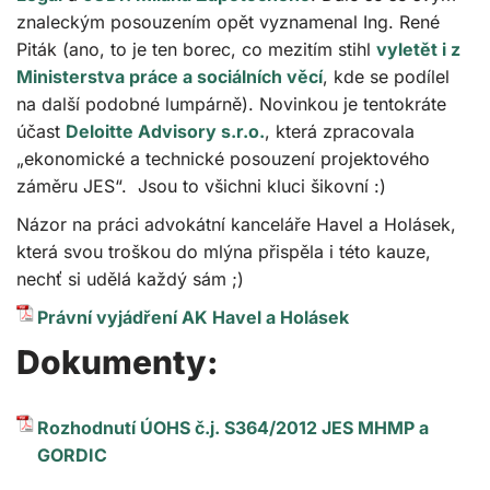
znaleckým posouzením opět vyznamenal Ing. René
Piták (ano, to je ten borec, co mezitím stihl
vyletět i z
Ministerstva práce a sociálních věcí
, kde se podílel
na další podobné lumpárně). Novinkou je tentokráte
účast
Deloitte Advisory s.r.o.
, která zpracovala
„ekonomické a technické posouzení projektového
záměru JES“. Jsou to všichni kluci šikovní :)
Názor na práci advokátní kanceláře Havel a Holásek,
která svou troškou do mlýna přispěla i této kauze,
nechť si udělá každý sám ;)
Právní vyjádření AK Havel a Holásek
Dokumenty:
Rozhodnutí ÚOHS č.j. S364/2012 JES MHMP a
GORDIC