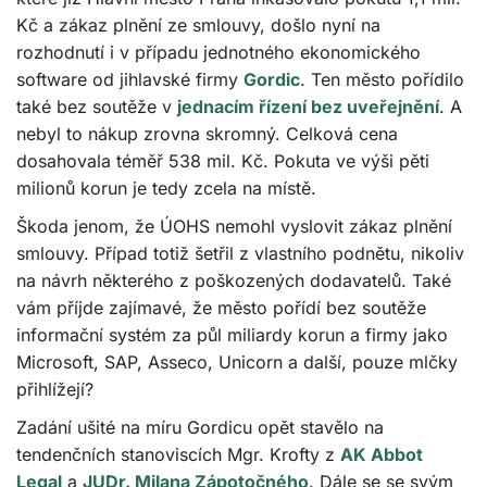
Kč a zákaz plnění ze smlouvy, došlo nyní na
rozhodnutí i v případu jednotného ekonomického
software od jihlavské firmy
Gordic
. Ten město pořídilo
také bez soutěže v
jednacím řízení bez uveřejnění
. A
nebyl to nákup zrovna skromný. Celková cena
dosahovala téměř 538 mil. Kč. Pokuta ve výši pěti
milionů korun je tedy zcela na místě.
Škoda jenom, že ÚOHS nemohl vyslovit zákaz plnění
smlouvy. Případ totiž šetřil z vlastního podnětu, nikoliv
na návrh některého z poškozených dodavatelů. Také
vám příjde zajímavé, že město pořídí bez soutěže
informační systém za půl miliardy korun a firmy jako
Microsoft, SAP, Asseco, Unicorn a další, pouze mlčky
přihlížejí?
Zadání ušité na míru Gordicu opět stavělo na
tendenčních stanoviscích Mgr. Krofty z
AK Abbot
Legal
a
JUDr. Milana Zápotočného
. Dále se se svým