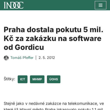
Přeskočit
na
obsah
Praha dostala pokutu 5 mil.
Kč za zakázku na software
od Gordicu
Tomáš Pfeffer
2. 5. 2012
Štítky:
ICT
MHMP
ÚOHS
Stejně jako v nedávné zakázce na telekomunikace, ve
které již Hlavní město Praha inkasovalo pokutu 1,1 mil.