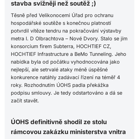
stavba svižněji než soutěž ;)
Těsně před Velikonocemi Úřad pro ochranu
hospodářské soutěže s konečnou platností
potvrdil vítěze tendru na pokračování výstavby
metra I. D Olbrachtova – Nové Dvory. Stalo se jím
konsorcium firem Subterra, HOCHTIEF CZ,
HOCHTIEF Infrastructure a BeMo Tunneling. Jeho
nabídka byla od počátku vyhodnocována jako
nejlepší, ale setrvalé ataky méně úspěšné
konkurence natáhly zadávací řízení na téměř 4
roky. Rozhodnutím ÚOHS padla překážka
podpisu smlouvy. Je tedy odstartováno a dá se
začít stavět.
ÚOHS definitivně shodil ze stolu
rámcovou zakázku ministerstva vnitra