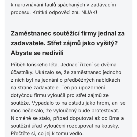
k narovnávání faulů spáchaných v zadávacím
procesu. Krátká odpověď zní: NIJAK!
Zaměstnanec soutěžící firmy jednal za
zadavatele. Střet zájmů jako vyšitý?
Abyste se nedivili
Příběh loňského léta. Jednací řízení se dvěma
účastníky. Ukázalo se, že zaměstnanec jednoho
z nich byl na jednání o předběžných nabídkách
na straně zadavatele. Ten po upozornění
dotyčnou firmu vyloučil pro střet zájmů ze
soutěže. Vypadalo to na ostudu jako hrom, ani se
moc nečekalo, že vyloučený bude protestovat.
Nicméně se stalo, případ doputoval až do Brna a
soutěžní úřad vyloučení rozcupoval na kousky.
Přihlaste se k
Přečtěte si, co jej k tomu vedlo.