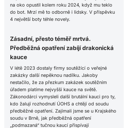
na oko opustil kolem roku 2024, když mu teklo
do bot. Mrzí mě to odborně i lidsky. V příspěvku
4 největší boty téhle novely.
Zásadní, přesto téměř mrtvá.
Předběžná opatření zabíjí drakonická
kauce
V létě 2023 dostaly firmy soutěžící o veřejné
zakázky další nepěknou nadílku. Jakoby
nestačilo, že za přezkum zakázek soutěžním
úřadem platíme nejvyšší kauce na světě.
Zákonodárci vymysleli další brutální kauci pro ty,
kdo žalují rozhodnutí ÚOHS a chtějí od soudu
předběžné opatření. Zajímali jsme se u Krajského
soudu v Brně, jak předběžná opatření
„podmazaná“ tučnou kaucí přispívají