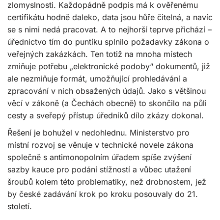
zlomyslnosti. Každopádně podpis má k ověřenému
certifikátu hodně daleko, data jsou hůře čitelná, a navíc
se s nimi nedá pracovat. A to nejhorší teprve přichází –
úřednictvo tím do puntíku splnilo požadavky zákona o
veřejných zakázkách. Ten totiž na mnoha místech
zmiňuje potřebu „elektronické podoby“ dokumentů, již
ale nezmiňuje formát, umožňující prohledávání a
zpracování v nich obsažených údajů. Jako s většinou
věcí v zákoně (a Čechách obecně) to skončilo na půli
cesty a sveřepý přístup úředníků dílo zkázy dokonal.
Řešení je bohužel v nedohlednu. Ministerstvo pro
místní rozvoj se věnuje v technické novele zákona
společně s antimonopolním úřadem spíše zvýšení
sazby kauce pro podání stížností a vůbec utažení
šroubů kolem této problematiky, než drobnostem, jež
by české zadávání krok po kroku posouvaly do 21.
století.