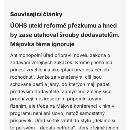
Související články
ÚOHS utekl reformě přezkumu a hned
by zase utahoval šrouby dodavatelům.
Májovka téma ignoruje
Antimonopolní úřad připravil novelu zákona o
zadávání veřejných zakázek. Kromě jiného má
přinést zrychlení a akceptaci prvoinstančních
rozhodnutí. Jenže za vznešenými cíli jsou
schované pasti a jámy, do kterých mají padat
především dodavatelé. Zamýšlené změny sice
procházejí meziresortním připomínkovým
řízením, ale třeba na Májové konferenci k nim v
programu není ani slovo, natož samostatný
příspěvek. Úřad se tak vrátil do stylu „děláme si
to po svém – debatu netřeba“, který zřejmě jenom