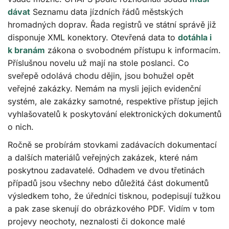
dávat
Seznamu data jízdních řádů městských
hromadných doprav. Řada registrů ve státní správě již
disponuje XML konektory. Otevřená data to
dotáhla i
k branám
zákona o svobodném přístupu k informacím.
Příslušnou novelu už mají na stole poslanci. Co
sveřepě odolává chodu dějin, jsou bohužel opět
veřejné zakázky. Nemám na mysli jejich evidenční
systém, ale zakázky samotné, respektive přístup jejich
vyhlašovatelů k poskytování elektronických dokumentů
o nich.
Ročně se probírám stovkami zadávacích dokumentací
a dalších materiálů veřejných zakázek, které nám
poskytnou zadavatelé. Odhadem ve dvou třetinách
případů jsou všechny nebo důležitá část dokumentů
výsledkem toho, že úředníci tisknou, podepisují tužkou
a pak zase skenují do obrázkového PDF. Vidím v tom
projevy neochoty, neznalosti či dokonce malé