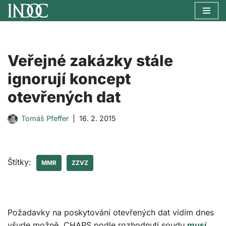
Přeskočit
na
obsah
Veřejné zakázky stále
ignorují koncept
otevřených dat
Tomáš Pfeffer
16. 2. 2015
Štítky:
MMR
ZZVZ
Požadavky na poskytování otevřených dat vidím dnes
všude možně. CHAPS podle rozhodnutí soudu
musí