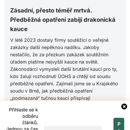
Zásadní, přesto téměř mrtvá.
Předběžná opatření zabíjí drakonická
kauce
V létě 2023 dostaly firmy soutěžící o veřejné
zakázky další nepěknou nadílku. Jakoby
nestačilo, že za přezkum zakázek soutěžním
úřadem platíme nejvyšší kauce na světě.
Zákonodárci vymysleli další brutální kauci pro ty,
kdo žalují rozhodnutí ÚOHS a chtějí od soudu
předběžné opatření. Zajímali jsme se u Krajského
soudu v Brně, jak předběžná opatření
„podmazaná“ tučnou kaucí přispívají
k narovnávání faulů spáchaných v zadávacím
Přihlaste se k
procesu. Krátká odpověď zní: NIJAK!
odběru
článků.
Jednou za čas