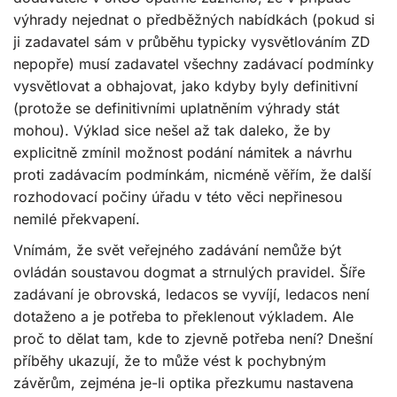
výhrady nejednat o předběžných nabídkách (pokud si
ji zadavatel sám v průběhu typicky vysvětlováním ZD
nepopře) musí zadavatel všechny zadávací podmínky
vysvětlovat a obhajovat, jako kdyby byly definitivní
(protože se definitivními uplatněním výhrady stát
mohou). Výklad sice nešel až tak daleko, že by
explicitně zmínil možnost podání námitek a návrhu
proti zadávacím podmínkám, nicméně věřím, že další
rozhodovací počiny úřadu v této věci nepřinesou
nemilé překvapení.
Vnímám, že svět veřejného zadávání nemůže být
ovládán soustavou dogmat a strnulých pravidel. Šíře
zadávaní je obrovská, ledacos se vyvíjí, ledacos není
dotaženo a je potřeba to překlenout výkladem. Ale
proč to dělat tam, kde to zjevně potřeba není? Dnešní
příběhy ukazují, že to může vést k pochybným
závěrům, zejména je-li optika přezkumu nastavena