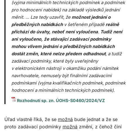
(vyjma minimálních technických podmínek a podmínek
pro hodnocení nabídek) na základě výsledků jednání
měnit. … Lze tedy uzavřít, že
možnost jednání o
předběžných nabídkách
v šetřeném případě
reálně
přichází do úvahy, neboť není vyloučena
.
Tudíž není
ani vyloučeno, že stávající zadávací podmínky
mohou vlivem jednání o předběžných nabídkách
dostát změn, které nelze předem odhadnout
, a tudíž
zadávací podmínky, které byly uveřejněny
v elektronickém nástroji v okamžiku podání námitek
navrhovatele, nemusely být finálními zadávacími
podmínkami (vyjma kvalifikačních podmínek, podmínek
hodnocení a minimálních technických podmínek).
Rozhodnutí sp. zn. ÚOHS-S0460/2024/VZ
Úřad vlastně říká, že se
možná
bude jednat a že se
proto zadávací podmínky
možná
změní, z čehož činí