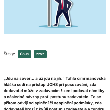
Štítky:
ÚOHS
ZZVZ
„Jdu na sever… a už jdu na jih.“ Tahle cimrmanovská
hláška sedí na přístup ÚOHS při posuzování, zda
dodavatel může v zadávacím řízení podávat námitky
a následné návrhy proti postupu zadavatele. To se
přitom odvíjí od splnění či nesplnění podmínky, zda
dodavateli hrozí z kvůli postupu zadavatele v tendru