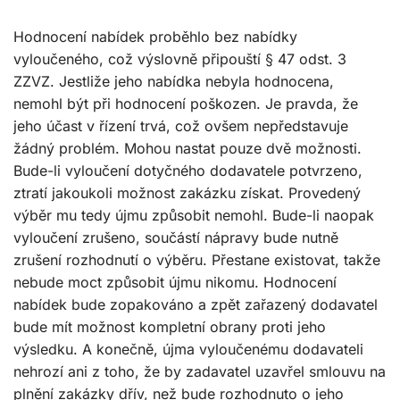
Hodnocení nabídek proběhlo bez nabídky
vyloučeného, což výslovně připouští § 47 odst. 3
ZZVZ. Jestliže jeho nabídka nebyla hodnocena,
nemohl být při hodnocení poškozen. Je pravda, že
jeho účast v řízení trvá, což ovšem nepředstavuje
žádný problém. Mohou nastat pouze dvě možnosti.
Bude-li vyloučení dotyčného dodavatele potvrzeno,
ztratí jakoukoli možnost zakázku získat. Provedený
výběr mu tedy újmu způsobit nemohl. Bude-li naopak
vyloučení zrušeno, součástí nápravy bude nutně
zrušení rozhodnutí o výběru. Přestane existovat, takže
nebude moct způsobit újmu nikomu. Hodnocení
nabídek bude zopakováno a zpět zařazený dodavatel
bude mít možnost kompletní obrany proti jeho
výsledku. A konečně, újma vyloučenému dodavateli
nehrozí ani z toho, že by zadavatel uzavřel smlouvu na
plnění zakázky dřív, než bude rozhodnuto o jeho