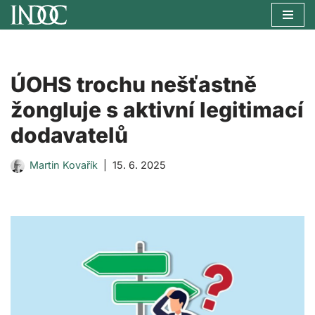
Přeskočit
na
obsah
ÚOHS trochu nešťastně
žongluje s aktivní legitimací
dodavatelů
Martin Kovařík
15. 6. 2025