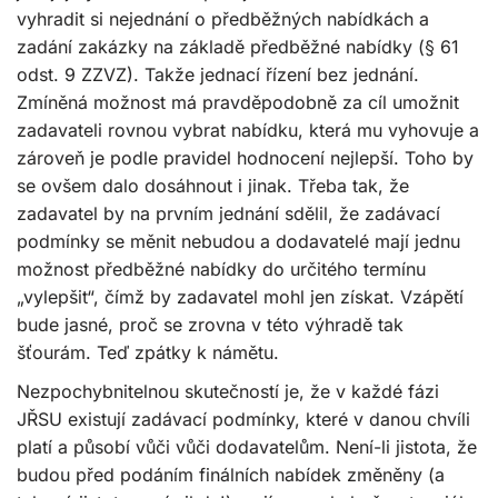
vyhradit si nejednání o předběžných nabídkách a
zadání zakázky na základě předběžné nabídky (§ 61
odst. 9 ZZVZ). Takže jednací řízení bez jednání.
Zmíněná možnost má pravděpodobně za cíl umožnit
zadavateli rovnou vybrat nabídku, která mu vyhovuje a
zároveň je podle pravidel hodnocení nejlepší. Toho by
se ovšem dalo dosáhnout i jinak. Třeba tak, že
zadavatel by na prvním jednání sdělil, že zadávací
podmínky se měnit nebudou a dodavatelé mají jednu
možnost předběžné nabídky do určitého termínu
„vylepšit“, čímž by zadavatel mohl jen získat. Vzápětí
bude jasné, proč se zrovna v této výhradě tak
šťourám. Teď zpátky k námětu.
Nezpochybnitelnou skutečností je, že v každé fázi
JŘSU existují zadávací podmínky, které v danou chvíli
platí a působí vůči vůči dodavatelům. Není-li jistota, že
budou před podáním finálních nabídek změněny (a