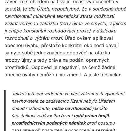
závěr, že s ohledem na trvající účast vyloučeného v
soutěži, je
dle Úřadu nepochybné, že v současné době
navrhovateli minimálně teoretická ztráta možnosti
získat veřejnou zakázku (tedy újma ve smyslu, v jakém
ji chápe konstantní rozhodovací praxe) v důsledku
rozhodnutí o výběru hrozí
. Úřad ovšem aplikoval
obecnou úvahu, přestože konkrétní okolnosti dávají
samy o sobě jednoznačnou odpověď na otázku
hrozby újmy a tedy práva na podání opravných
prostředků. Odpověď je negativní, na čemž žádné
obecné úvahy nemůžou nic změnit. A ještě třešnička:
Jelikož v řízení vedeném ve věci zákonnosti vyloučení
navrhovatele ze zadávacího řízení nebylo Úřadem
dosud rozhodnuto,
nelze navrhovateli
jakožto
účastníkovi zadávacího řízení
upřít právo brojit
prostřednictvím podaných námitek
proti postupu
zadavatele při posouzení a hodnocení
a seznámit