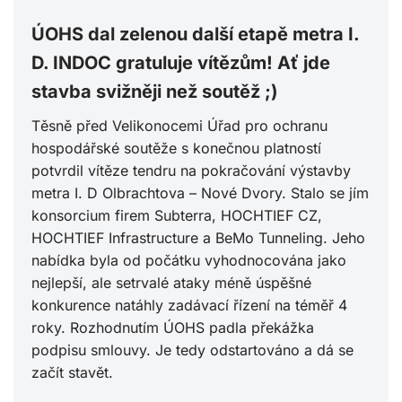
ÚOHS dal zelenou další etapě metra I.
D. INDOC gratuluje vítězům! Ať jde
stavba svižněji než soutěž ;)
Těsně před Velikonocemi Úřad pro ochranu
hospodářské soutěže s konečnou platností
potvrdil vítěze tendru na pokračování výstavby
metra I. D Olbrachtova – Nové Dvory. Stalo se jím
konsorcium firem Subterra, HOCHTIEF CZ,
HOCHTIEF Infrastructure a BeMo Tunneling. Jeho
nabídka byla od počátku vyhodnocována jako
nejlepší, ale setrvalé ataky méně úspěšné
konkurence natáhly zadávací řízení na téměř 4
roky. Rozhodnutím ÚOHS padla překážka
podpisu smlouvy. Je tedy odstartováno a dá se
začít stavět.