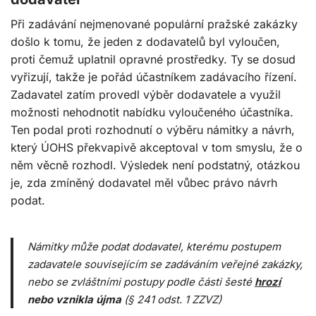
Při zadávání nejmenované populární pražské zakázky
došlo k tomu, že jeden z dodavatelů byl vyloučen,
proti čemuž uplatnil opravné prostředky. Ty se dosud
vyřizují, takže je pořád účastníkem zadávacího řízení.
Zadavatel zatím provedl výběr dodavatele a využil
možnosti nehodnotit nabídku vyloučeného účastníka.
Ten podal proti rozhodnutí o výběru námitky a návrh,
který ÚOHS překvapivě akceptoval v tom smyslu, že o
něm věcně rozhodl. Výsledek není podstatný, otázkou
je, zda zmíněný dodavatel měl vůbec právo návrh
podat.
Námitky může podat dodavatel, kterému postupem
zadavatele souvisejícím se zadáváním veřejné zakázky,
nebo se zvláštními postupy podle části šesté
hrozí
nebo vznikla újma
(§ 241 odst. 1 ZZVZ)