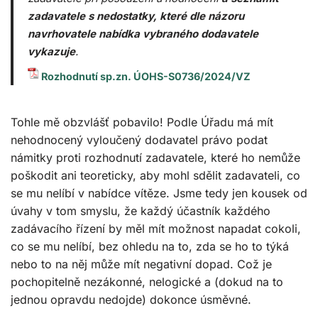
zadavatele s nedostatky, které dle názoru
navrhovatele nabídka vybraného dodavatele
vykazuje
.
Rozhodnutí sp.zn. ÚOHS-S0736/2024/VZ
Tohle mě obzvlášť pobavilo! Podle Úřadu má mít
nehodnocený vyloučený dodavatel právo podat
námitky proti rozhodnutí zadavatele, které ho nemůže
poškodit ani teoreticky, aby mohl sdělit zadavateli, co
se mu nelíbí v nabídce vítěze. Jsme tedy jen kousek od
úvahy v tom smyslu, že každý účastník každého
zadávacího řízení by měl mít možnost napadat cokoli,
co se mu nelíbí, bez ohledu na to, zda se ho to týká
nebo to na něj může mít negativní dopad. Což je
pochopitelně nezákonné, nelogické a (dokud na to
jednou opravdu nedojde) dokonce úsměvné.