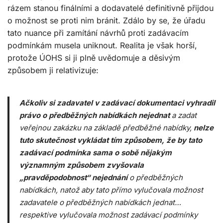
rázem stanou finálními a dodavatelé definitivně přijdou
o možnost se proti nim bránit. Zdálo by se, že úřadu
tato nuance při zamítání návrhů proti zadávacím
podmínkám musela uniknout. Realita je však horší,
protože ÚOHS si ji plně uvědomuje a děsivým
způsobem ji relativizuje:
Ačkoliv si zadavatel v zadávací dokumentaci vyhradil
právo o předběžných nabídkách nejednat
a zadat
veřejnou zakázku na základě předběžné nabídky,
nelze
tuto skutečnost vykládat tím způsobem, že by tato
zadávací podmínka sama o sobě nějakým
významným způsobem zvyšovala
„pravděpodobnost“ nejednání
o předběžných
nabídkách, natož aby tato přímo vylučovala možnost
zadavatele o předběžných nabídkách jednat…
respektive vylučovala možnost zadávací podmínky