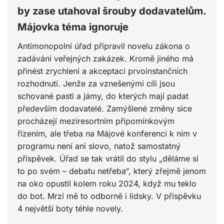
by zase utahoval šrouby dodavatelům.
Májovka téma ignoruje
Antimonopolní úřad připravil novelu zákona o
zadávání veřejných zakázek. Kromě jiného má
přinést zrychlení a akceptaci prvoinstančních
rozhodnutí. Jenže za vznešenými cíli jsou
schované pasti a jámy, do kterých mají padat
především dodavatelé. Zamýšlené změny sice
procházejí meziresortním připomínkovým
řízením, ale třeba na Májové konferenci k nim v
programu není ani slovo, natož samostatný
příspěvek. Úřad se tak vrátil do stylu „děláme si
to po svém – debatu netřeba“, který zřejmě jenom
na oko opustil kolem roku 2024, když mu teklo
do bot. Mrzí mě to odborně i lidsky. V příspěvku
4 největší boty téhle novely.