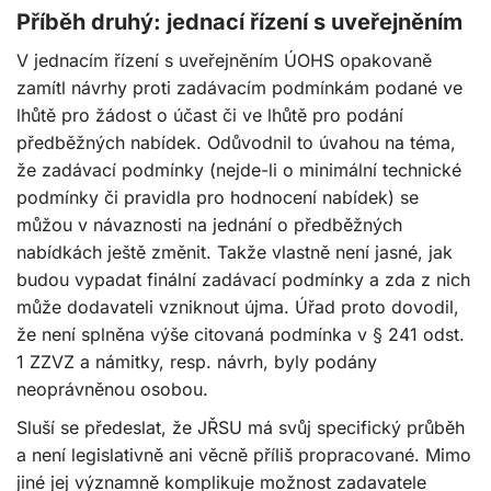
Příběh druhý: jednací řízení s uveřejněním
V jednacím řízení s uveřejněním ÚOHS opakovaně
zamítl návrhy proti zadávacím podmínkám podané ve
lhůtě pro žádost o účast či ve lhůtě pro podání
předběžných nabídek. Odůvodnil to úvahou na téma,
že zadávací podmínky (nejde-li o minimální technické
podmínky či pravidla pro hodnocení nabídek) se
můžou v návaznosti na jednání o předběžných
nabídkách ještě změnit. Takže vlastně není jasné, jak
budou vypadat finální zadávací podmínky a zda z nich
může dodavateli vzniknout újma. Úřad proto dovodil,
že není splněna výše citovaná podmínka v § 241 odst.
1 ZZVZ a námitky, resp. návrh, byly podány
neoprávněnou osobou.
Sluší se předeslat, že JŘSU má svůj specifický průběh
a není legislativně ani věcně příliš propracované. Mimo
jiné jej významně komplikuje možnost zadavatele