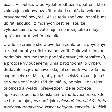
účasti v soutěži. Úřad vydal předběžné opatření, které
zakazuje smlouvy uzavřít, dokud se otázka vyloučení
pravomocně nevyřeší. Ať se tedy zadávací řízení bude
ubírat jakoukoli z možných cest, je jisté, že
vyloučenému dodavateli újma nehrozí, takže nebyl
oprávněn proti výběru namítat.
Úřadu se zřejmě shora uvedené zdálo příliš obyčejným
a začal rádoby sofistikovaně tvořit. Ocitoval klíčovou
podmínku pro možnost podání opravných prostředků,
a protože vyloučenému újma z rozhodnutí o výběru
dodavatele zjevně nevznikla, jal se mudrovat, zda mu
aspoň nehrozí. Místo, aby použil selský rozum, jehož
se v poslední době rád dovolává, pominul konkrétní
okolnosti a vyjádřil přesvědčení, že je potřeba
aplikovat obecnou konstantní rozhodovací praxi, kde
se hrozba újmy vykládá jako
alespoň teoretická ztráta
možnosti dodavatele získat veřejnou zakázku
. A učinil