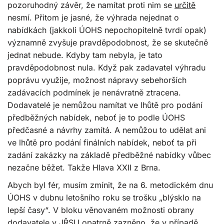
pozoruhodný závěr, že namítat proti nim se
určitě
nesmí. Přitom je jasné, že výhrada nejednat o
nabídkách (jakkoli ÚOHS nepochopitelně tvrdí opak)
významně zvyšuje pravděpodobnost, že se skutečně
jednat nebude. Kdyby tam nebyla, je tato
pravděpodobnost nula. Když pak zadavatel výhradu
poprávu využije, možnost nápravy sebehorších
zadávacích podmínek je nenávratně ztracena.
Dodavatelé je nemůžou namítat ve lhůtě pro podání
předběžných nabídek, neboť je to podle ÚOHS
předčasné a návrhy zamítá. A nemůžou to udělat ani
ve lhůtě pro podání finálních nabídek, neboť ta při
zadání zakázky na základě předběžné nabídky vůbec
nezačne běžet. Takže Hlava XXII z Brna.
Abych byl fér, musím zmínit, že na 6. metodickém dnu
ÚOHS v dubnu letošního roku se trošku „blýsklo na
lepší časy“. V bloku věnovaném možnosti obrany
dodavatele v JŘSU opatrně zazněno, že v případě