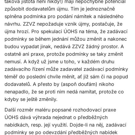
taková jistota není nikdy!) mají nepochybně potenciál
způsobit dodavatelům újmu. Tím je jednoznačně
splněna podmínka pro podání námitek a následného
návrhu. ZZVZ nepožaduje vznik újmy, postačuje, že
újma hrozí. Pro spekulaci ÚOHS na téma, že zadávací
podmínky se během jednání můžou změnit a nakonec
budou vypadat jinak, nedává ZZVZ žádný prostor. A
ostatně ani praxe, protože podmínky se taky změnit
nemusí. A když už jsme u toho, v každém druhu
zadávacího řízení může zadavatel zadávací podmínky
téměř do poslední chvíle měnit, ať již sám či na popud
dodavatelů. A přesto by (aspoň doufám) nikoho
nenapadlo, že se proti nim nedá namítat, protože co
kdyby se ještě změnily.
Další rozměr maléru popsané rozhodovací praxe
ÚOHS dává výhrada nejednat o předběžných
nabídkách, resp. její využití. Dojde-li na něj, zadávací
podmínky se po odevzdání předběžných nabídek