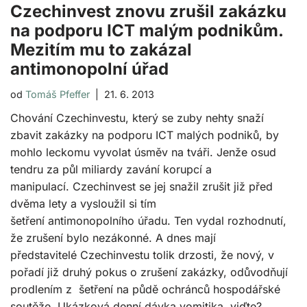
Czechinvest znovu zrušil zakázku
na podporu ICT malým podnikům.
Mezitím mu to zakázal
antimonopolní úřad
od
Tomáš Pfeffer
21. 6. 2013
Chování Czechinvestu, který se zuby nehty snaží
zbavit zakázky na podporu ICT malých podniků, by
mohlo leckomu vyvolat úsměv na tváři. Jenže osud
tendru za půl miliardy zavání korupcí a
manipulací. Czechinvest se jej snažil zrušit již před
dvěma lety a vysloužil si tím
šetření antimonopolního úřadu. Ten vydal rozhodnutí,
že zrušení bylo nezákonné. A dnes mají
představitelé Czechinvestu tolik drzosti, že nový, v
pořadí již druhý pokus o zrušení zakázky, odůvodňují
prodlením z šetření na půdě ochránců hospodářské
soutěže. Ukázková denní dávka vomitika, viďte?