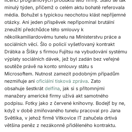
licencí programových produktů této firmy. Stalo se tak
minulý týden, přičemž o celém aktu bohatě referovala
média. Bohužel s typickou neochotou klást nepříjemné
otázky. Ani jeden příspěvek nepřipomínal brutální
zneužití předchůdce této smlouvy k
několikamiliardovému tunelu na Ministerstvu práce a
sociálních věcí. Šlo o policií vyšetřovaný kontrakt
Drábka a Šišky s firmou Fujitsu na vybudování systému
výplaty sociálních dávek, jež byl zadán bez veřejné
soutěže právě na konto smlouvy státu s
Microsoftem. Nutnost zamezit podobným případům
nezmiňuje ani
oficiální tisková zpráva
. Zato
obsahuje šestkrát
delfína
, jak si s přítomnými
manažery americké firmy užívá akt samotného
podpisu. Fotky jako z červené knihovny. Bodejť by ne,
když v době zmiňovaného tunelu pracoval pro Jana
Světlíka, v jehož firmě Vítkovice IT zahučela drtivá
většina peněz z nezákonně přiděleného kontraktu.