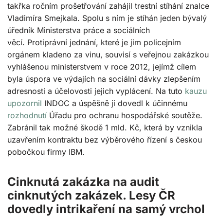
takřka ročním prošetřování zahájil trestní stíhání znalce
Vladimíra Smejkala. Spolu s ním je stíhán jeden bývalý
úředník Ministerstva práce a sociálních
věcí. Protiprávní jednání, které je jim policejním
orgánem kladeno za vinu, souvisí s veřejnou zakázkou
vyhlášenou ministerstvem v roce 2012, jejímž cílem
byla úspora ve výdajích na sociální dávky zlepšením
adresnosti a účelovosti jejich vyplácení. Na tuto
kauzu
upozornil
INDOC a úspěšně ji dovedl k účinnému
rozhodnutí
Úřadu pro ochranu hospodářské soutěže.
Zabránil tak možné škodě 1 mld. Kč, která by vznikla
uzavřením kontraktu bez výběrového řízení s českou
pobočkou firmy IBM.
Cinknutá zakázka na audit
cinknutých zakázek. Lesy ČR
dovedly intrikaření na samý vrchol