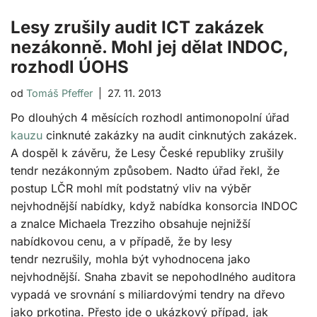
Lesy zrušily audit ICT zakázek
nezákonně. Mohl jej dělat INDOC,
rozhodl ÚOHS
od
Tomáš Pfeffer
27. 11. 2013
Po dlouhých 4 měsících rozhodl antimonopolní úřad
kauzu
cinknuté zakázky na audit cinknutých zakázek.
A dospěl k závěru, že Lesy České republiky zrušily
tendr nezákonným způsobem. Nadto úřad řekl, že
postup LČR mohl mít podstatný vliv na výběr
nejvhodnější nabídky, když nabídka konsorcia INDOC
a znalce Michaela Trezziho obsahuje nejnižší
nabídkovou cenu, a v případě, že by lesy
tendr nezrušily, mohla být vyhodnocena jako
nejvhodnější. Snaha zbavit se nepohodlného auditora
vypadá ve srovnání s miliardovými tendry na dřevo
jako prkotina. Přesto jde o ukázkový případ, jak