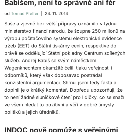
Babišem, není to správně ani fér
od
Tomáš Pfeffer
24. 11. 2014
Suše a zjevně bez větší přípravy oznámilo v týdnu
ministerstvo financí národu, že šoupne 250 milionů na
výrobu počítačového systému elektronické evidence
tržeb (EET) do Státní tiskárny cenin, respektive do
právě se oddělující Státní pokladny Centrum sdílených
služeb. Andrej Babiš se svým náměstkem
Wagenknechtem okamžitě čelili tlaku veřejnosti i
odborníků, který však doposavad postrádal
konzistentní argumentaci. Shrnul jsem tedy fakta a
doplnil je o krátký komentář. Dopředu upozorňuji, že
to není žádné sluníčkové čtení pro lidičky, co se snaží
ve všem hledat to pozitivní a věří v dobré úmysly
politiků a jejich úředníků.
INDOC nově pomůže s veřejnými