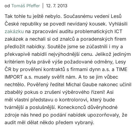
od
Tomáš Pfeffer
12. 7. 2013
Tak tohle tu ještě nebylo. Současnému vedení Lesů
České republiky se povedl nevídaný kousek. Vyhlásili
zakázku
na zpracování auditu problematických ICT
zakázek a nechali si od znalců a poradenských firem
předložit nabídky. Soutěže jsme se zúčastnili i my a
překvapivě nabídli nejvýhodnější cenu. Jelikož jediným
kritériem byla právě výše požadované odměny, Lesy
ČR by prověření kontraktů s firmami dynn a.s. a TIME
IMPORT a.s. musely svěřit nám. A to se jim vůbec
nechtělo. Pověřený ředitel Michal Gaube nakonec učinil
zbabělý pokus o zrušení výběrového řízení! Asi
měl vlastní představu o kontrolorovi, který bude
tvárnější a poslušnější. Koneckonců důvěryhodné
zdroje nás hned po podání nabídek upozorňovaly, že
audit měl dělat někdo předem vybraný.