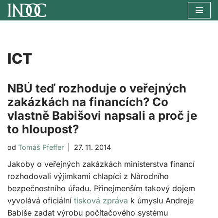
Přeskočit
na
obsah
ICT
NBÚ teď rozhoduje o veřejných
zakázkách na financích? Co
vlastně Babišovi napsali a proč je
to hloupost?
od
Tomáš Pfeffer
27. 11. 2014
Jakoby o veřejných zakázkách ministerstva financí
rozhodovali výjimkami chlapíci z Národního
bezpečnostního úřadu. Přinejmenším takový dojem
vyvolává oficiální
tisková zpráva
k úmyslu Andreje
Babiše zadat výrobu počítačového systému