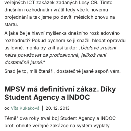
veřejných ICT zakázek zadaných Lesy ČR. Tímto
dnešním rozhodnutím vrátil tedy věc k novému
projednání a tak jsme po devíti měsících znovu na
startu.
A jaká že je hlavní myšlenka dnešního rozkladového
rozhodnutí? Pokud bychom se ji snažili hledat opravdu
usilovně, mohla by znít asi takto: „
Účelové zrušení
nelze považovat za protizakonné, jelikož není
dostatečně jasné.
“
Snad je to, milí čtenáři, dostatečně jasné aspoň vám.
MPSV má definitivní zákaz. Díky
Student Agency a INDOC
od
Víťa Kukáková
20. 12. 2013
Téměř dva roky trval boj Student Agency a INDOC
proti ohnuté veřejné zakázce na systém výplaty