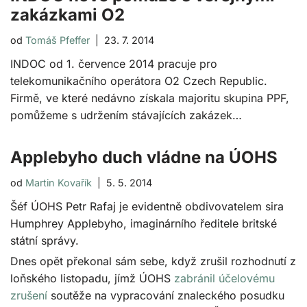
zakázkami O2
od
Tomáš Pfeffer
23. 7. 2014
INDOC od 1. července 2014 pracuje pro
telekomunikačního operátora O2 Czech Republic.
Firmě, ve které nedávno získala majoritu skupina PPF,
pomůžeme s udržením stávajících zakázek…
Applebyho duch vládne na ÚOHS
od
Martin Kovařík
5. 5. 2014
Šéf ÚOHS Petr Rafaj je evidentně obdivovatelem sira
Humphrey Applebyho, imaginárního ředitele britské
státní správy.
Dnes opět překonal sám sebe, když zrušil rozhodnutí z
loňského listopadu, jímž ÚOHS
zabránil účelovému
zrušení
soutěže na vypracování znaleckého posudku