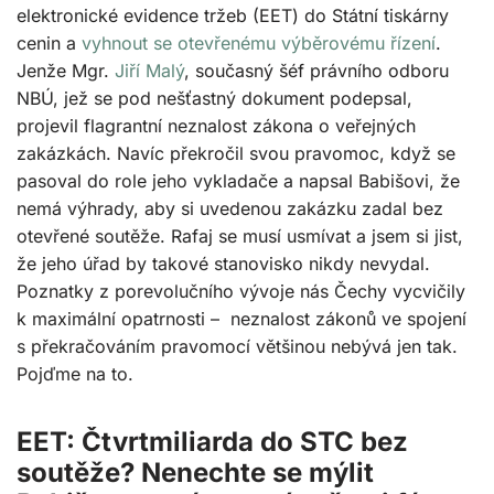
elektronické evidence tržeb (EET) do Státní tiskárny
cenin a
vyhnout se otevřenému výběrovému řízení
.
Jenže Mgr.
Jiří Malý
, současný šéf právního odboru
NBÚ, jež se pod nešťastný dokument podepsal,
projevil flagrantní neznalost zákona o veřejných
zakázkách. Navíc překročil svou pravomoc, když se
pasoval do role jeho vykladače a napsal Babišovi, že
nemá výhrady, aby si uvedenou zakázku zadal bez
otevřené soutěže. Rafaj se musí usmívat a jsem si jist,
že jeho úřad by takové stanovisko nikdy nevydal.
Poznatky z porevolučního vývoje nás Čechy vycvičily
k maximální opatrnosti – neznalost zákonů ve spojení
s překračováním pravomocí většinou nebývá jen tak.
Pojďme na to.
EET: Čtvrtmiliarda do STC bez
soutěže? Nenechte se mýlit