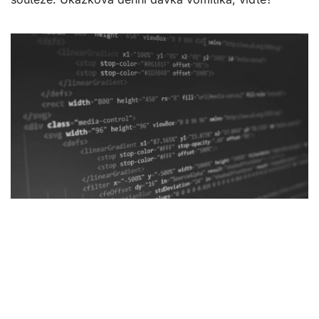
Uspěli jsme u Nejvyššího správního
soudu. Nárokovat po dodavatelích
zdrojové kódy standardního
software nepůjde tak snadno, jak