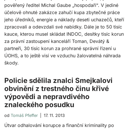
pověřený ředitel Michal Gaube „hospodaří“. V jediné
účelově ohnuté zakázce zahučí kupa zbytečné práce
jeho úředníků, energie a náklady deseti uchazečů, kteří
zpracovali a odevzdali své nabídky. Dále je to 50 tisíc
kauce, kterou musel skládat INDOC, desítky tisíc korun
za právní zastoupení kanceláří Toman, Devátý &
partneři, 30 tisíc korun za prohrané správní řízení u
ÚOHS, a to ještě visí ve vzduchu žalovatelná náhrada
škody.
Policie sdělila znalci Smejkalovi
obvinění z trestného činu křivé
výpovědi a nepravdivého
znaleckého posudku
od
Tomáš Pfeffer
17. 11. 2013
Útvar odhalování korupce a finanční kriminality po